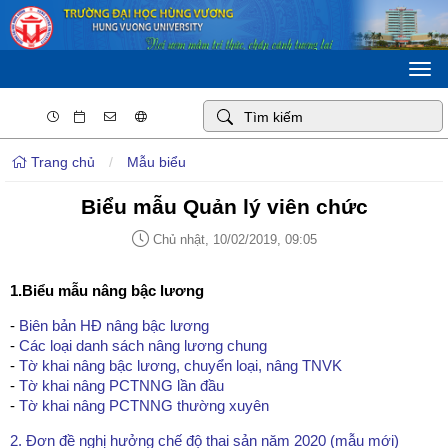
Togg
navi
Trang chủ
/
Mẫu biểu
Biểu mẫu Quản lý viên chức
Chủ nhật, 10/02/2019, 09:05
1.Biểu mẫu nâng bậc lương
-
Biên bản HĐ nâng bậc lương
-
Các loại danh sách nâng lương chung
-
Tờ khai nâng bậc lương, chuyển loại, nâng TNVK
-
Tờ khai nâng PCTNNG lần đầu
-
Tờ khai nâng PCTNNG thường xuyên
2. Đơn đề nghị hưởng chế độ thai sản năm 2020 (mẫu mới)