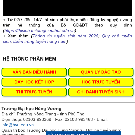
+ Từ 02/7 đến 14/7 thí sinh phải thực hiện đăng ký nguyện vọng
trên hệ thống của Bộ GD&ĐT theo quy định
(
https://thisinh.thitotnghiepthpt.edu.vn
)
+ Xem thêm
(
Thông tin tuyển sinh năm 2026
;
Quy chế tuyển
sinh
;
Điểm trúng tuyển hàng năm
)
HỆ THỐNG PHẦN MỀM
VĂN BẢN ĐIỀU HÀNH
QUẢN LÝ ĐÀO TẠO
DẠY HỌC KẾT HỢP
HỌC TRỰC TUYẾN
THI TRỰC TUYẾN
GHI DANH TUYỂN SINH
Trường Đại học Hùng Vương
Địa chỉ: Phường Nông Trang - tỉnh Phú Thọ
Điện thoại: 02103-993369 · Fax: 02103-993468 · Email:
info@hvu.edu.vn
Quản trị bởi: Trường Đại học Hùng Vương · Hotline tuyển sinh: