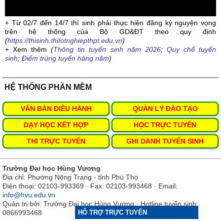
+ Từ 02/7 đến 14/7 thí sinh phải thực hiện đăng ký nguyện vọng
trên hệ thống của Bộ GD&ĐT theo quy định
(
https://thisinh.thitotnghiepthpt.edu.vn
)
+ Xem thêm
(
Thông tin tuyển sinh năm 2026
;
Quy chế tuyển
sinh
;
Điểm trúng tuyển hàng năm
)
HỆ THỐNG PHẦN MỀM
VĂN BẢN ĐIỀU HÀNH
QUẢN LÝ ĐÀO TẠO
DẠY HỌC KẾT HỢP
HỌC TRỰC TUYẾN
THI TRỰC TUYẾN
GHI DANH TUYỂN SINH
Trường Đại học Hùng Vương
Địa chỉ: Phường Nông Trang - tỉnh Phú Thọ
Điện thoại: 02103-993369 · Fax: 02103-993468 · Email:
info@hvu.edu.vn
Quản trị bởi: Trường Đại học Hùng Vương · Hotline tuyển sinh:
0866993468
HỖ TRỢ TRỰC TUYẾN