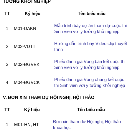
TƯỞNG KHỞI NGHIỆP
TT
Ký hiệu
Tên biểu mẫu
Mẫu trình bày dự án tham dự cuộc thi
1
M01-DAKN
Sinh viên với ý tưởng khởi nghiệp
Hướng dẫn trình bày Video clip thuyết
2
M02-VDTT
trình
Phiếu đánh giá Vòng bán kết cuộc thi
3
M03-ĐGVBK
Sinh viên với ý tưởng khởi nghiệp
Phiếu đánh giá Vòng chung kết cuộc
4
M04-ĐGVCK
thi Sinh viên với ý tưởng khởi nghiệp
V. ĐƠN XIN THAM DỰ HỘI NGHỊ, HỘI THẢO
TT
Ký hiệu
Tên biểu mẫu
Đơn xin tham dự Hội nghị, Hội thảo
1
M01-HN, HT
khoa học