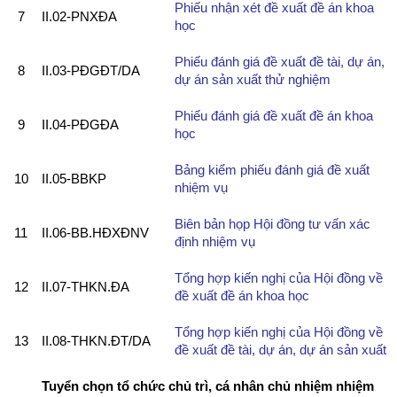
Phiếu nhận xét đề xuất đề án khoa
7
II.02-PNXĐA
học
Phiếu đánh giá đề xuất đề tài, dự án,
8
II.03-PĐGĐT/DA
dự án sản xuất thử nghiệm
Phiếu đánh giá đề xuất đề án khoa
9
II.04-PĐGĐA
học
Bảng kiểm phiếu đánh giá đề xuất
10
II.05-BBKP
nhiệm vụ
Biên bản họp Hội đồng tư vấn xác
11
II.06-BB.HĐXĐNV
định nhiệm vụ
Tổng hợp kiến nghị của Hội đồng về
12
II.07-THKN.ĐA
đề xuất đề án khoa học
Tổng hợp kiến nghị của Hội đồng về
13
II.08-THKN.ĐT/DA
đề xuất đề tài, dự án, dự án sản xuất
Tuyển chọn tổ chức chủ trì, cá nhân chủ nhiệm nhiệm