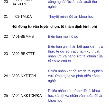
20
công nghệ/ Dự án sản xuất thử
DASXTN
nghiệm
21
III.09-TM.ĐA
Thuyết minh Đề án khoa học
Hội đồng tư vấn tuyển chọn,
tổ thẩm định kinh phí
22
IV.01-BBMHS
Biên bản mở hồ sơ
Biên bản ghi nhận kết quả kiểm tra
thực tế cơ sở vật chất - kỹ thuật,
23
IV.02-BBKTTT
nhân lực và năng lực tài chính của
tổ chức chủ trì
Phiếu nhận xét hồ sơ đề tài nghiên
24
IV.03-NXĐTCN
cứu ứng dụng và phát triển công
nghệ
Phiếu nhận xét hồ sơ đề tài khoa
25
IV.04-NXĐTXH/ĐA
học xã hội và nhân văn hoặc đề án
khoa học