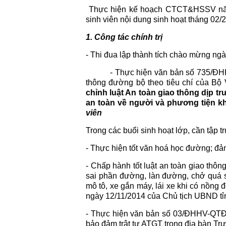
Thực hiện kế hoạch CTCT&HSSV năm
sinh viên nội dung sinh hoạt tháng 02/
1. Công tác chính trị
- Thi đua lập thành tích chào mừng n
- Thực hiện văn bản số 735/ĐH
thông đường bộ theo tiêu chí của Bộ 
chỉnh luật An toàn giao thông dịp t
an toàn về người và phương tiện kh
viên
Trong các buổi sinh hoạt lớp, cần tập 
- Thực hiện tốt văn hoá học đường; đảm
- Chấp hành tốt luật an toàn giao thôn
sai phần đường, làn đường, chở quá s
mô tô, xe gắn máy, lái xe khi có nồng
ngày 12/11/2014 của Chủ tịch UBND tỉ
- Thực hiện văn bản số 03/ĐHHV-QTĐS
bảo đảm trật tự ATGT trong địa bàn T