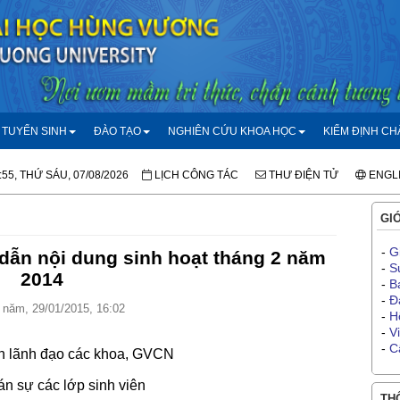
TUYỂN SINH
ĐÀO TẠO
NGHIÊN CỨU KHOA HỌC
KIỂM ĐỊNH C
:55, THỨ SÁU, 07/08/2026
LỊCH CÔNG TÁC
THƯ ĐIỆN TỬ
ENGL
GIỚ
-
G
dẫn nội dung sinh hoạt tháng 2 năm
-
S
2014
-
B
-
Đ
năm, 29/01/2015, 16:02
-
H
-
V
-
C
an lãnh đạo các khoa, GVCN
n sự các lớp sinh viên
THÔ