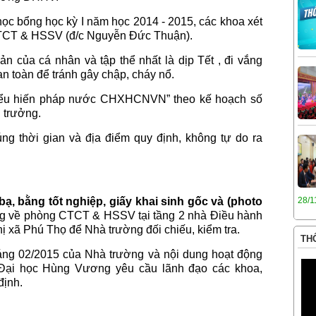
 học bổng học kỳ I năm học 2014 - 2015, các khoa xét
CTCT & HSSV (đ/c Nguyễn Đức Thuận).
sản của cá nhân và tập thể nhất là dịp Tết , đi vắng
n toàn để tránh gây chập, cháy nổ.
m hiểu hiến pháp nước CHXHCNVN” theo kế hoạch số
 trưởng.
úng thời gian và địa điểm quy định, không tự do ra
bạ, bằng tốt nghiệp, giấy khai sinh gốc và (photo
28/1
ng về phòng CTCT & HSSV tại tầng 2 nhà Điều hành
hị xã Phú Thọ để Nhà trường đối chiếu, kiểm tra.
THÔ
háng 02/2015 của Nhà trường và nội dung hoạt động
 Đại học Hùng Vương yêu cầu lãnh đạo các khoa,
định.