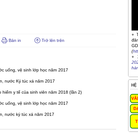
+ 
đă
Bản in
Trở lên trên
G
(
ht
+ 
20
hà
ước uống, vệ sinh lớp học năm 2017
ện, nước Ký túc xá năm 2017
HỆ 
o hiểm y tế của sinh viên năm 2018 (lần 2)
VĂ
ước uống, vệ sinh lớp học năm 2017
D
ện, nước ký túc xá năm 2017
T