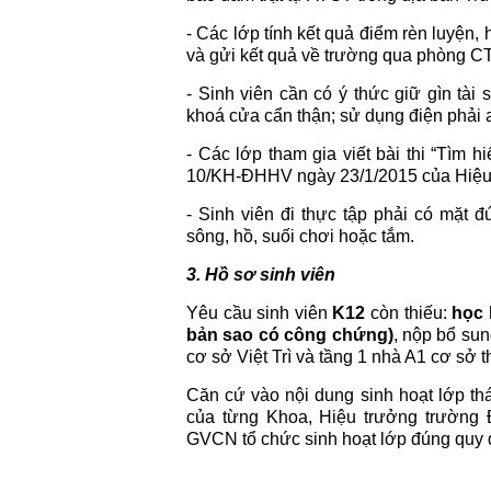
- Các lớp tính kết quả điểm rèn luyện,
và gửi kết quả về trường qua phòng 
- Sinh viên cần có ý thức giữ gìn tài 
khoá cửa cẩn thận; sử dụng điện phải a
- Các lớp tham gia viết bài thi “Tì
10/KH-ĐHHV ngày 23/1/2015 của Hiệu
- Sinh viên đi thực tập phải có mặt đ
sông, hồ, suối chơi hoặc tắm.
3. Hồ sơ sinh viên
Yêu cầu sinh viên
K12
còn thiếu:
học 
bản sao có công chứng)
, nộp bổ su
cơ sở Việt Trì và tầng 1 nhà A1 cơ sở t
Căn cứ vào nội dung sinh hoạt lớp t
của từng Khoa, Hiệu trưởng trường
GVCN tổ chức sinh hoạt lớp đúng quy 