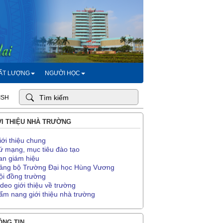
HẤT LƯỢNG
NGƯỜI HỌC
ISH
I THIỆU NHÀ TRƯỜNG
iới thiệu chung
ứ mạng, mục tiêu đào tạo
an giám hiệu
ảng bộ Trường Đại học Hùng Vương
ội đồng trường
ideo giới thiệu về trường
ẩm nang giới thiệu nhà trường
NG TIN