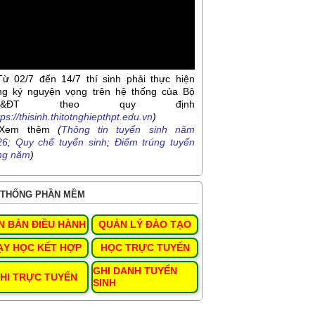
Từ 02/7 đến 14/7 thí sinh phải thực hiện
ng ký nguyện vọng trên hệ thống của Bộ
D&ĐT theo quy định
tps://thisinh.thitotnghiepthpt.edu.vn
)
Xem thêm
(
Thông tin tuyển sinh năm
26
;
Quy chế tuyển sinh
;
Điểm trúng tuyển
ng năm
)
THỐNG PHẦN MỀM
N BẢN ĐIỀU HÀNH
QUẢN LÝ ĐÀO TẠO
ẠY HỌC KẾT HỢP
HỌC TRỰC TUYẾN
GHI DANH TUYỂN
HI TRỰC TUYẾN
SINH