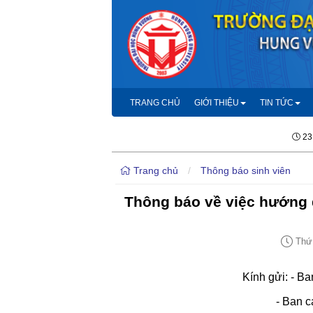
TRANG CHỦ
GIỚI THIỆU
TIN TỨC
23
Trang chủ
/
Thông báo sinh viên
Thông báo về việc hướng 
Thứ 
Kính gửi: - B
- Ban cá