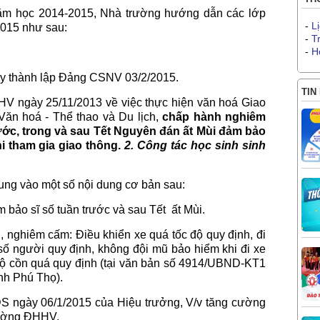
 học 2014-2015, Nhà trường hướng dẫn các lớp
-
L
2015 như sau:
-
T
-
H
gày thành lập Đảng CSNV 03/2/2015.
TIN
HV ngày 25/11/2013 về việc thực hiện văn hoá Giao
Văn hoá - Thể thao và Du lịch,
chấp hành nghiêm
rước, trong và sau Tết Nguyên đán ất Mùi đảm bảo
i tham gia giao thông.
2. Công tác học sinh sinh
trung vào một số nội dung cơ bản sau:
 bảo sĩ số tuần trước và sau Tết ất Mùi.
g, nghiêm cấm: Điều khiển xe quá tốc độ quy định, đi
ố người quy định, không đội mũ bảo hiểm khi đi xe
 độ cồn quá quy định (tại văn bản số 4914/UBND-KT1
nh Phú Thọ).
 ngày 06/1/2015 của Hiệu trưởng, V/v tăng cường
rường ĐHHV.