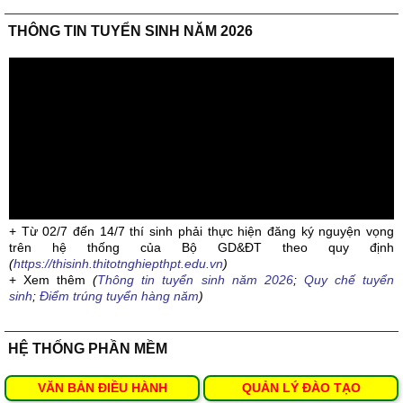
THÔNG TIN TUYỂN SINH NĂM 2026
+ Từ 02/7 đến 14/7 thí sinh phải thực hiện đăng ký nguyện vọng
trên hệ thống của Bộ GD&ĐT theo quy định
(
https://thisinh.thitotnghiepthpt.edu.vn
)
+ Xem thêm
(
Thông tin tuyển sinh năm 2026
;
Quy chế tuyển
sinh
;
Điểm trúng tuyển hàng năm
)
HỆ THỐNG PHẦN MỀM
VĂN BẢN ĐIỀU HÀNH
QUẢN LÝ ĐÀO TẠO