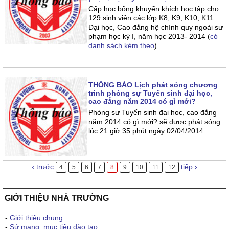
Cấp học bổng khuyến khích học tập cho
129 sinh viên các lớp K8, K9, K10, K11
Đại học, Cao đẳng hệ chính quy ngoài sư
phạm học kỳ I, năm học 2013- 2014 (
có
danh sách kèm theo
).
THÔNG BÁO Lịch phát sóng chương
trình phóng sự Tuyển sinh đại học,
cao đẳng năm 2014 có gì mới?
Phóng sự Tuyển sinh đại học, cao đẳng
năm 2014 có gì mới? sẽ được phát sóng
lúc 21 giờ 35 phút ngày 02/04/2014.
‹ trước
tiếp ›
4
5
6
7
8
9
10
11
12
GIỚI THIỆU NHÀ TRƯỜNG
-
Giới thiệu chung
-
Sứ mạng, mục tiêu đào tạo