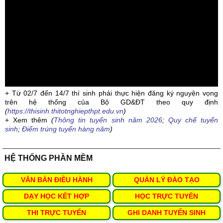
+ Từ 02/7 đến 14/7 thí sinh phải thực hiện đăng ký nguyện vọng
trên hệ thống của Bộ GD&ĐT theo quy định
(
https://thisinh.thitotnghiepthpt.edu.vn
)
+ Xem thêm
(
Thông tin tuyển sinh năm 2026
;
Quy chế tuyển
sinh
;
Điểm trúng tuyển hàng năm
)
HỆ THỐNG PHẦN MỀM
VĂN BẢN ĐIỀU HÀNH
QUẢN LÝ ĐÀO TẠO
DẠY HỌC KẾT HỢP
HỌC TRỰC TUYẾN
THI TRỰC TUYẾN
GHI DANH TUYỂN SINH