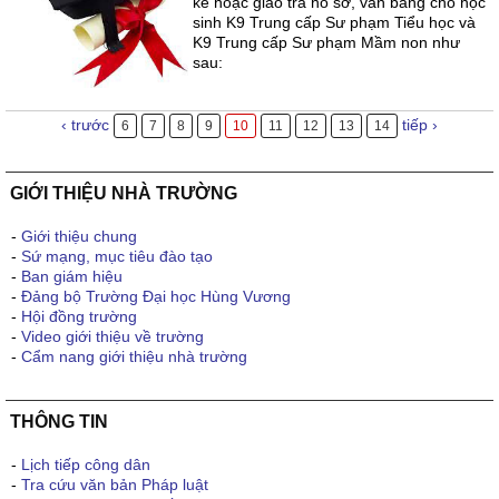
kế hoạc giao trả hồ sơ, văn bàng cho học
sinh K9 Trung cấp Sư phạm Tiểu học và
K9 Trung cấp Sư phạm Mầm non như
sau:
‹ trước
tiếp ›
6
7
8
9
10
11
12
13
14
GIỚI THIỆU NHÀ TRƯỜNG
-
Giới thiệu chung
-
Sứ mạng, mục tiêu đào tạo
-
Ban giám hiệu
-
Đảng bộ Trường Đại học Hùng Vương
-
Hội đồng trường
-
Video giới thiệu về trường
-
Cẩm nang giới thiệu nhà trường
THÔNG TIN
-
Lịch tiếp công dân
-
Tra cứu văn bản Pháp luật