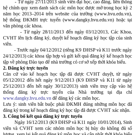
- Từ ngày 27/11/2013 sinh viên đại học, cao đẳng, liên thông
hệ chính quy xem danh sách các môn học được mở trong học kỳ 2
năm học 2013–2014 trên website của trường (www.hvu.edu.vn),
hệ thống ĐKMH trực tuyến (www.dangky.hvu.edu.vn) hoặc tại
văn phòng các khoa.
- Từ ngày 28/11/2013 đến ngày 03/12/2013, Các Khoa,
CVHT lên lịch đăng ký, duyệt kế hoạch đăng ký học tập của sinh
viên.
- Trước ngày 04/12/2012 (riêng K9 ĐHSP và K11 trước ngày
24/12/2013) các khoa tập hợp và gửi kết quả đăng ký kế hoạch học
tập về phòng Đào tạo để nhà trường có cơ sở xếp thời khóa biểu.
2. Đăng ký trực tuyến
Căn cứ vào kế hoạch học tập đã được CVHT duyệt, từ ngày
05/12/2012 đến hết ngày 9/12/2013 (K9 ĐHSP và K11 từ ngày
25/12/2013 đến hết ngày 30/12/2013) sinh viên truy cập vào hệ
thống đăng ký trực tuyến của Nhà trường tại địa chỉ
www.dangky.hvu.edu.vn
để đăng ký các môn học.
Lưu ý: sinh viên bắt buộc phải ĐKMH đúng những môn học đã
đăng ký trong kế hoạch đăng ký học tập đã được CVHT xác nhận.
3. Công bố kết quả đăng ký trực tuyến
Ngày 16/12/2013 (K9 ĐHSP và K11 ngày 10/01/2014), Sinh
viên và CVHT xem các nhóm môn học bị hủy do không đủ số
lượng, xem lại kết quả đăng ký môn học và cập nhật thời khóa biểu