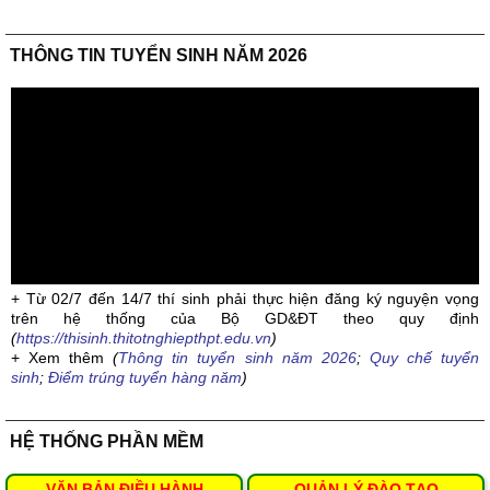
THÔNG TIN TUYỂN SINH NĂM 2026
+ Từ 02/7 đến 14/7 thí sinh phải thực hiện đăng ký nguyện vọng
trên hệ thống của Bộ GD&ĐT theo quy định
(
https://thisinh.thitotnghiepthpt.edu.vn
)
+ Xem thêm
(
Thông tin tuyển sinh năm 2026
;
Quy chế tuyển
sinh
;
Điểm trúng tuyển hàng năm
)
HỆ THỐNG PHẦN MỀM
VĂN BẢN ĐIỀU HÀNH
QUẢN LÝ ĐÀO TẠO