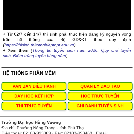
+ Từ 02/7 đến 14/7 thí sinh phải thực hiện đăng ký nguyện vọng
trên hệ thống của Bộ GD&ĐT theo quy định
(
https://thisinh.thitotnghiepthpt.edu.vn
)
+ Xem thêm
(
Thông tin tuyển sinh năm 2026
;
Quy chế tuyển
sinh
;
Điểm trúng tuyển hàng năm
)
HỆ THỐNG PHẦN MỀM
VĂN BẢN ĐIỀU HÀNH
QUẢN LÝ ĐÀO TẠO
DẠY HỌC KẾT HỢP
HỌC TRỰC TUYẾN
THI TRỰC TUYẾN
GHI DANH TUYỂN SINH
Trường Đại học Hùng Vương
Địa chỉ: Phường Nông Trang - tỉnh Phú Thọ
Điện thoại: 02103-993369 · Fax: 02103-993468 · Email: