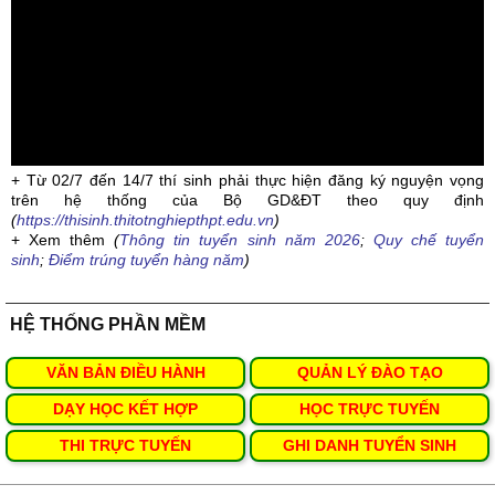
+ Từ 02/7 đến 14/7 thí sinh phải thực hiện đăng ký nguyện vọng
trên hệ thống của Bộ GD&ĐT theo quy định
(
https://thisinh.thitotnghiepthpt.edu.vn
)
+ Xem thêm
(
Thông tin tuyển sinh năm 2026
;
Quy chế tuyển
sinh
;
Điểm trúng tuyển hàng năm
)
HỆ THỐNG PHẦN MỀM
VĂN BẢN ĐIỀU HÀNH
QUẢN LÝ ĐÀO TẠO
DẠY HỌC KẾT HỢP
HỌC TRỰC TUYẾN
THI TRỰC TUYẾN
GHI DANH TUYỂN SINH