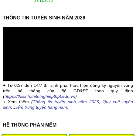
28/11/2025
THÔNG TIN TUYỂN SINH NĂM 2026
+ Từ 02/7 đến 14/7 thí sinh phải thực hiện đăng ký nguyện vọng
trên hệ thống của Bộ GD&ĐT theo quy định
(
https://thisinh.thitotnghiepthpt.edu.vn
)
+ Xem thêm
(
Thông tin tuyển sinh năm 2026
;
Quy chế tuyển
sinh
;
Điểm trúng tuyển hàng năm
)
HỆ THỐNG PHẦN MỀM