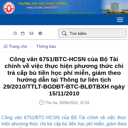
Togg
navi
Trang chủ
/
Thông báo
Công văn 6751/BTC-HCSN của Bộ Tài
chính về việc thực hiện phương thức chi
trả cấp bù tiền học phí miễn, giảm theo
hướng dẫn tại Thông tư liên tịch
29/2010/TTLT-BGDĐT-BTC-BLĐTBXH ngày
15/11/2010
Thứ ba, 05/06/2012, 22:04
Công văn 6751/BTC-HCSN của Bộ Tài chính về việc thực
hiện phương thức chi trả cấp bù tiền học phí miễn, giảm theo