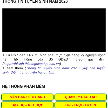
THÔNG TIN TUYỂN SINH NĂM 2026
+ Từ 02/7 đến 14/7 thí sinh phải thực hiện đăng ký nguyện vọng
trên hệ thống của Bộ GD&ĐT theo quy định
(
https://thisinh.thitotnghiepthpt.edu.vn
)
+ Xem thêm
(
Thông tin tuyển sinh năm 2026
;
Quy chế tuyển
sinh
;
Điểm trúng tuyển hàng năm
)
HỆ THỐNG PHẦN MỀM
VĂN BẢN ĐIỀU HÀNH
QUẢN LÝ ĐÀO TẠO
DẠY HỌC KẾT HỢP
HỌC TRỰC TUYẾN