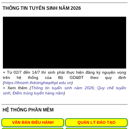
THÔNG TIN TUYỂN SINH NĂM 2026
+ Từ 02/7 đến 14/7 thí sinh phải thực hiện đăng ký nguyện vọng
trên hệ thống của Bộ GD&ĐT theo quy định
(
https://thisinh.thitotnghiepthpt.edu.vn
)
+ Xem thêm
(
Thông tin tuyển sinh năm 2026
;
Quy chế tuyển
sinh
;
Điểm trúng tuyển hàng năm
)
HỆ THỐNG PHẦN MỀM
VĂN BẢN ĐIỀU HÀNH
QUẢN LÝ ĐÀO TẠO