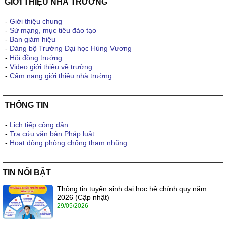
GIỚI THIỆU NHÀ TRƯỜNG
-
Giới thiệu chung
-
Sứ mạng, mục tiêu đào tạo
-
Ban giám hiệu
-
Đảng bộ Trường Đại học Hùng Vương
-
Hội đồng trường
-
Video giới thiệu về trường
-
Cẩm nang giới thiệu nhà trường
THÔNG TIN
-
Lịch tiếp công dân
-
Tra cứu văn bản Pháp luật
-
Hoạt động phòng chống tham nhũng.
TIN NỔI BẬT
Thông tin tuyển sinh đại học hệ chính quy năm
2026 (Cập nhật)
29/05/2026