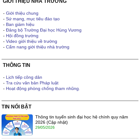
GIỚI THIỆU NHÀ TRƯỜNG
-
Giới thiệu chung
-
Sứ mạng, mục tiêu đào tạo
-
Ban giám hiệu
-
Đảng bộ Trường Đại học Hùng Vương
-
Hội đồng trường
-
Video giới thiệu về trường
-
Cẩm nang giới thiệu nhà trường
THÔNG TIN
-
Lịch tiếp công dân
-
Tra cứu văn bản Pháp luật
-
Hoạt động phòng chống tham nhũng.
TIN NỔI BẬT
Thông tin tuyển sinh đại học hệ chính quy năm
2026 (Cập nhật)
29/05/2026