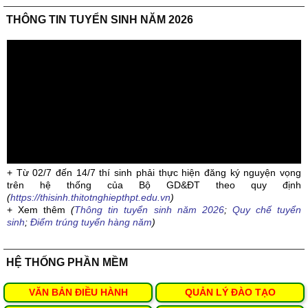
THÔNG TIN TUYỂN SINH NĂM 2026
+ Từ 02/7 đến 14/7 thí sinh phải thực hiện đăng ký nguyện vọng
trên hệ thống của Bộ GD&ĐT theo quy định
(
https://thisinh.thitotnghiepthpt.edu.vn
)
+ Xem thêm
(
Thông tin tuyển sinh năm 2026
;
Quy chế tuyển
sinh
;
Điểm trúng tuyển hàng năm
)
HỆ THỐNG PHẦN MỀM
VĂN BẢN ĐIỀU HÀNH
QUẢN LÝ ĐÀO TẠO