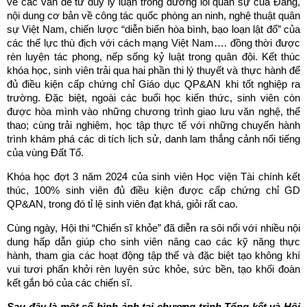
về các vấn đề tư duy lý luận trong đường lối quân sự của Đảng,
nội dung cơ bản về công tác quốc phòng an ninh, nghệ thuật quân
sự Việt Nam, chiến lược “diễn biến hòa bình, bạo loạn lật đổ” của
các thế lực thù địch với cách mạng Việt Nam…. đồng thời được
rèn luyện tác phong, nếp sống kỷ luật trong quân đội. Kết thúc
khóa học, sinh viên trải qua hai phần thi lý thuyết và thực hành để
đủ điều kiện cấp chứng chỉ Giáo dục QP&AN khi tốt nghiệp ra
trường. Đặc biệt, ngoài các buổi học kiến thức, sinh viên còn
được hòa mình vào những chương trình giao lưu văn nghệ, thể
thao; cùng trải nghiệm, học tập thực tế với những chuyến hành
trình khám phá các di tích lịch sử, danh lam thắng cảnh nổi tiếng
của vùng Đất Tổ.
Khóa học đợt 3 năm 2024 của sinh viên Học viện Tài chính kết
thúc, 100% sinh viên đủ điều kiện được cấp chứng chỉ GD
QP&AN, trong đó tỉ lệ sinh viên đạt khá, giỏi rất cao.
Cùng ngày, Hội thi “Chiến sĩ khỏe” đã diễn ra sôi nổi với nhiều nội
dung hấp dẫn giúp cho sinh viên nâng cao các kỹ năng thực
hành, tham gia các hoạt động tập thể và đặc biệt tạo không khí
vui tươi phấn khởi rèn luyện sức khỏe, sức bền, tạo khối đoàn
kết gắn bó của các chiến sĩ.
Sau đây là một số hình ảnh tại chương trình Tổng kết và Hội