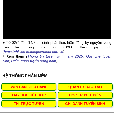
+ Từ 02/7 đến 14/7 thí sinh phải thực hiện đăng ký nguyện vọng
trên hệ thống của Bộ GD&ĐT theo quy định
(
https://thisinh.thitotnghiepthpt.edu.vn
)
+ Xem thêm
(
Thông tin tuyển sinh năm 2026
;
Quy chế tuyển
sinh
;
Điểm trúng tuyển hàng năm
)
HỆ THỐNG PHẦN MỀM
VĂN BẢN ĐIỀU HÀNH
QUẢN LÝ ĐÀO TẠO
DẠY HỌC KẾT HỢP
HỌC TRỰC TUYẾN
THI TRỰC TUYẾN
GHI DANH TUYỂN SINH