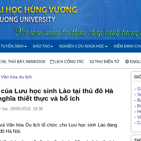
TUYỂN SINH
ĐÀO TẠO
NGHIÊN CỨU KHOA HỌC
KIỂM ĐỊNH C
:56, THỨ BẢY, 08/08/2026
LỊCH CÔNG TÁC
THƯ ĐIỆN TỬ
ENGL
 Văn hóa du lịch
GIỚ
-
G
 của Lưu học sinh Lào tại thủ đô Hà
-
S
nghĩa thiết thực và bổ ích
-
B
-
Đ
hai, 20/05/2019, 19:36
-
H
-
V
-
C
và Văn hóa Du lịch tổ chức cho Lưu học sinh Lào đang
 đô Hà Nội.
THÔ