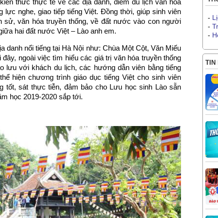
iến thức thực tế về các địa danh, điểm du lịch văn hóa
g lực nghe, giao tiếp tiếng Việt. Đồng thời, giúp sinh viên
-
L
ịch sử, văn hóa truyền thống, về đất nước vào con người
-
T
giữa hai đất nước Việt – Lào anh em.
-
H
a danh nổi tiếng tại Hà Nội như: Chùa Một Cột, Văn Miếu
ây, ngoài việc tìm hiểu các giá trị văn hóa truyền thống
TIN
o lưu với khách du lịch, các hướng dẫn viên bằng tiếng
 thể hiện chương trình giáo dục tiếng Việt cho sinh viên
 tốt, sát thực tiễn, đảm bảo cho Lưu học sinh Lào sẵn
m học 2019-2020 sắp tới.