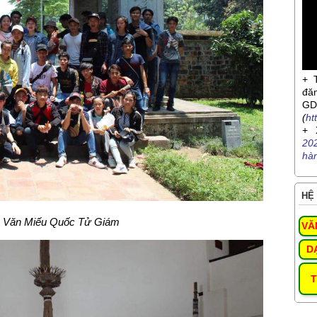
+ 
đă
G
(
ht
+ 
20
hà
HỆ 
 Văn Miếu Quốc Tử Giám
VĂ
D
T