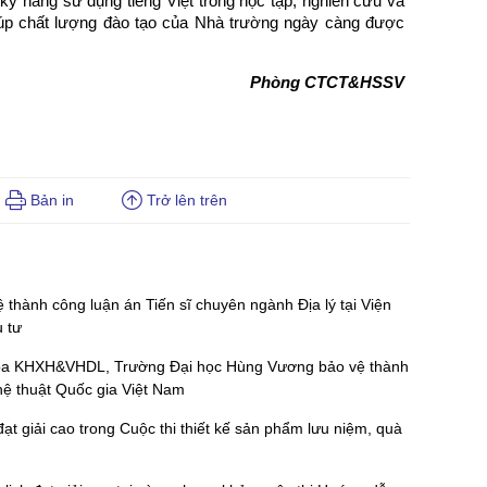
kỹ năng sử dụng tiếng Việt trong học tập, nghiên cứu và
giúp chất lượng đào tạo của Nhà trường ngày càng được
Phòng CTCT&HSSV
Bản in
Trở lên trên
thành công luận án Tiến sĩ chuyên ngành Địa lý tại Viện
u tư
oa KHXH&VHDL, Trường Đại học Hùng Vương bảo vệ thành
hệ thuật Quốc gia Việt Nam
 giải cao trong Cuộc thi thiết kế sản phẩm lưu niệm, quà