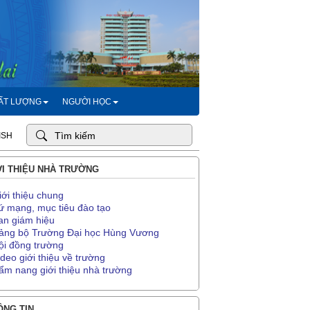
HẤT LƯỢNG
NGƯỜI HỌC
ISH
I THIỆU NHÀ TRƯỜNG
iới thiệu chung
ứ mạng, mục tiêu đào tạo
an giám hiệu
ảng bộ Trường Đại học Hùng Vương
ội đồng trường
ideo giới thiệu về trường
ẩm nang giới thiệu nhà trường
NG TIN