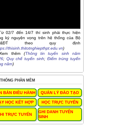
Từ 02/7 đến 14/7 thí sinh phải thực hiện
ng ký nguyện vọng trên hệ thống của Bộ
D&ĐT theo quy định
tps://thisinh.thitotnghiepthpt.edu.vn
)
Xem thêm
(
Thông tin tuyển sinh năm
26
;
Quy chế tuyển sinh
;
Điểm trúng tuyển
ng năm
)
THỐNG PHẦN MỀM
N BẢN ĐIỀU HÀNH
QUẢN LÝ ĐÀO TẠO
ẠY HỌC KẾT HỢP
HỌC TRỰC TUYẾN
GHI DANH TUYỂN
HI TRỰC TUYẾN
SINH