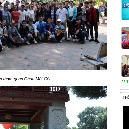
ào tham quan Chùa Một Cột
28/1
THÔ