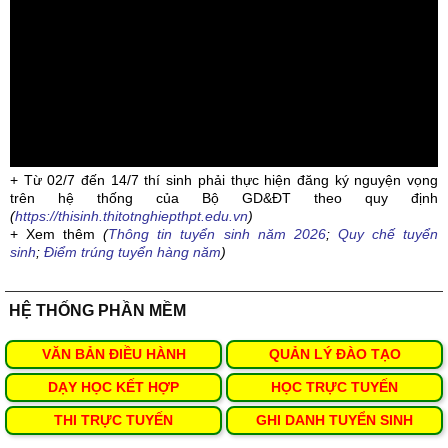
+ Từ 02/7 đến 14/7 thí sinh phải thực hiện đăng ký nguyện vọng
trên hệ thống của Bộ GD&ĐT theo quy định
(
https://thisinh.thitotnghiepthpt.edu.vn
)
+ Xem thêm
(
Thông tin tuyển sinh năm 2026
;
Quy chế tuyển
sinh
;
Điểm trúng tuyển hàng năm
)
HỆ THỐNG PHẦN MỀM
VĂN BẢN ĐIỀU HÀNH
QUẢN LÝ ĐÀO TẠO
DẠY HỌC KẾT HỢP
HỌC TRỰC TUYẾN
THI TRỰC TUYẾN
GHI DANH TUYỂN SINH