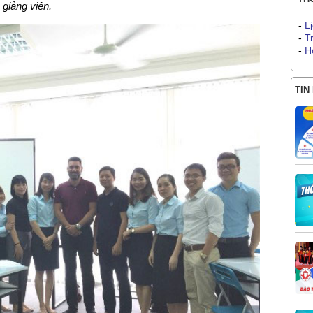
giảng viên.
-
L
-
T
-
H
TIN