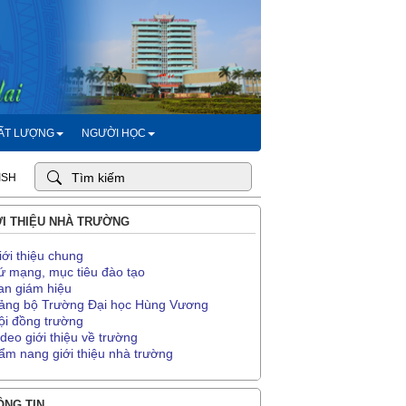
HẤT LƯỢNG
NGƯỜI HỌC
ISH
I THIỆU NHÀ TRƯỜNG
iới thiệu chung
ứ mạng, mục tiêu đào tạo
an giám hiệu
ảng bộ Trường Đại học Hùng Vương
ội đồng trường
ideo giới thiệu về trường
ẩm nang giới thiệu nhà trường
NG TIN