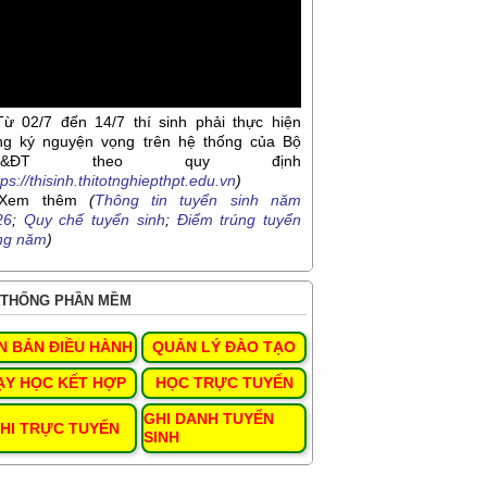
Từ 02/7 đến 14/7 thí sinh phải thực hiện
ng ký nguyện vọng trên hệ thống của Bộ
D&ĐT theo quy định
tps://thisinh.thitotnghiepthpt.edu.vn
)
Xem thêm
(
Thông tin tuyển sinh năm
26
;
Quy chế tuyển sinh
;
Điểm trúng tuyển
ng năm
)
THỐNG PHẦN MỀM
N BẢN ĐIỀU HÀNH
QUẢN LÝ ĐÀO TẠO
ẠY HỌC KẾT HỢP
HỌC TRỰC TUYẾN
GHI DANH TUYỂN
HI TRỰC TUYẾN
SINH