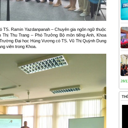
 có TS. Ramin Yazdanpanah – Chuyên gia ngôn ngữ thuộc
rần Thị Thu Trang – Phó Trưởng Bộ môn tiếng Anh, Khoa
a Trường Đại học Hùng Vương có TS. Vũ Thị Quỳnh Dung
ng viên trong Khoa.
28/1
THÔ