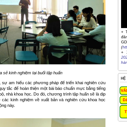
+ 
đă
G
(
ht
+ 
20
hà
a sẻ kinh nghiệm tại buổi tập huấn
HỆ 
sự am hiểu các phương pháp để triển khai nghiên cứu
uy tắc để hoàn thiện một bài báo chuẩn mực bằng tiếng
VĂ
́n bộ, nhà khoa học. Do đó, chương trình tập huấn sẽ là dịp
ẻ các kinh nghiệm về xuất bản và nghiên cứu khoa học
D
ộng này.
T