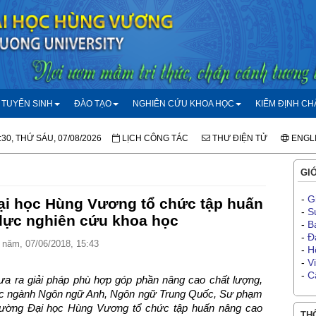
TUYỂN SINH
ĐÀO TẠO
NGHIÊN CỨU KHOA HỌC
KIỂM ĐỊNH C
:30, THỨ SÁU, 07/08/2026
LỊCH CÔNG TÁC
THƯ ĐIỆN TỬ
ENGL
GIỚ
-
G
ại học Hùng Vương tổ chức tập huấn
-
S
lực nghiên cứu khoa học
-
B
-
Đ
năm, 07/06/2018, 15:43
-
H
-
V
-
C
ưa ra giải pháp phù hợp góp phần nâng cao chất lượng,
 các ngành Ngôn ngữ Anh, Ngôn ngữ Trung Quốc, Sư phạm
rường Đại học Hùng Vương tổ chức tập huấn nâng cao
THÔ