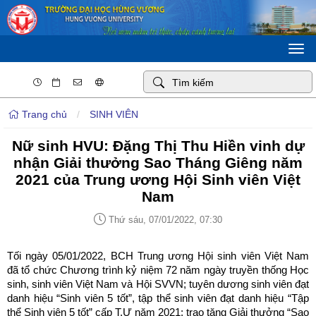
Togg
navi
Trang chủ
/
SINH VIÊN
Nữ sinh HVU: Đặng Thị Thu Hiền vinh dự
nhận Giải thưởng Sao Tháng Giêng năm
2021 của Trung ương Hội Sinh viên Việt
Nam
Thứ sáu, 07/01/2022, 07:30
Tối ngày 05/01/2022, BCH Trung ương Hội sinh viên Việt Nam
đã tổ chức Chương trình kỷ niệm 72 năm ngày truyền thống Học
sinh, sinh viên Việt Nam và Hội SVVN; tuyên dương sinh viên đạt
danh hiệu “Sinh viên 5 tốt”, tập thể sinh viên đạt danh hiệu “Tập
thể Sinh viên 5 tốt” cấp T.Ư năm 2021; trao tặng Giải thưởng “Sao