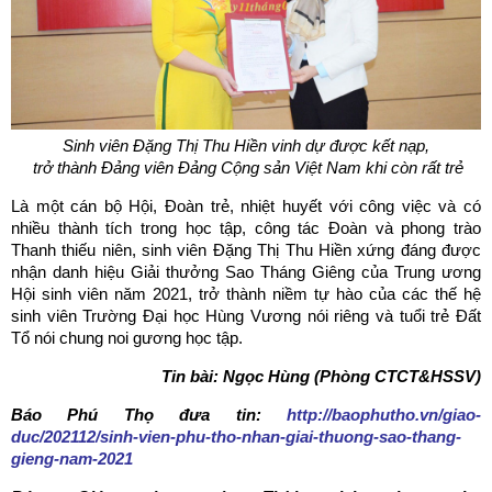
Sinh viên Đặng Thị Thu Hiền vinh dự được kết nạp,
trở thành Đảng viên Đảng Cộng sản Việt Nam khi còn rất trẻ
Là một cán bộ Hội, Đoàn trẻ, nhiệt huyết với công việc và có
nhiều thành tích trong học tập, công tác Đoàn và phong trào
Thanh thiếu niên, sinh viên Đặng Thị Thu Hiền xứng đáng được
nhận danh hiệu Giải thưởng Sao Tháng Giêng của Trung ương
Hội sinh viên năm 2021, trở thành niềm tự hào của các thế hệ
sinh viên Trường Đại học Hùng Vương nói riêng và tuổi trẻ Đất
Tổ nói chung noi gương học tập.
Tin bài: Ngọc Hùng (Phòng CTCT&HSSV)
Báo Phú Thọ đưa tin:
http://baophutho.vn/giao-
duc/202112/sinh-vien-phu-tho-nhan-giai-thuong-sao-thang-
gieng-nam-2021