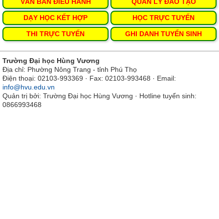
VĂN BẢN ĐIỀU HÀNH
QUẢN LÝ ĐÀO TẠO
DẠY HỌC KẾT HỢP
HỌC TRỰC TUYẾN
THI TRỰC TUYẾN
GHI DANH TUYỂN SINH
Trường Đại học Hùng Vương
Địa chỉ: Phường Nông Trang - tỉnh Phú Thọ
Điện thoại: 02103-993369 · Fax: 02103-993468 · Email:
info@hvu.edu.vn
Quản trị bởi: Trường Đại học Hùng Vương · Hotline tuyển sinh:
0866993468