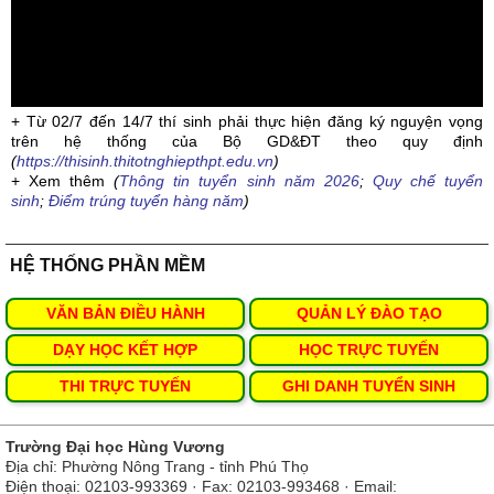
+ Từ 02/7 đến 14/7 thí sinh phải thực hiện đăng ký nguyện vọng
trên hệ thống của Bộ GD&ĐT theo quy định
(
https://thisinh.thitotnghiepthpt.edu.vn
)
+ Xem thêm
(
Thông tin tuyển sinh năm 2026
;
Quy chế tuyển
sinh
;
Điểm trúng tuyển hàng năm
)
HỆ THỐNG PHẦN MỀM
VĂN BẢN ĐIỀU HÀNH
QUẢN LÝ ĐÀO TẠO
DẠY HỌC KẾT HỢP
HỌC TRỰC TUYẾN
THI TRỰC TUYẾN
GHI DANH TUYỂN SINH
Trường Đại học Hùng Vương
Địa chỉ: Phường Nông Trang - tỉnh Phú Thọ
Điện thoại: 02103-993369 · Fax: 02103-993468 · Email: