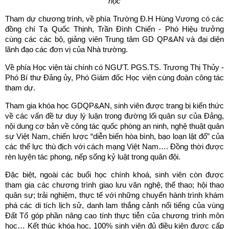
học
Tham dự chương trình, về phía Trường Đ.H Hùng Vương có các
đồng chí Tạ Quốc Thịnh, Trần Đình Chiến - Phó Hiệu trưởng
cùng các các bộ, giảng viên Trung tâm GD QP&AN và đại diện
lãnh đạo các đơn vị của Nhà trường.
Về phía Học viện tài chính có NGƯT. PGS.TS. Trương Thị Thủy -
Phó Bí thư Đảng ủy, Phó Giám đốc Học viện cùng đoàn công tác
tham dự.
Tham gia khóa học GDQP&AN, sinh viên được trang bị kiến thức
về các vấn đề tư duy lý luận trong đường lối quân sự của Đảng,
nội dung cơ bản về công tác quốc phòng an ninh, nghệ thuật quân
sự Việt Nam, chiến lược “diễn biến hòa bình, bạo loạn lật đổ” của
các thế lực thù địch với cách mạng Việt Nam…. Đồng thời được
rèn luyện tác phong, nếp sống kỷ luật trong quân đội.
Đặc biệt, ngoài các buổi học chính khoá, sinh viên còn được
tham gia các chương trình giao lưu văn nghệ, thể thao; hội thao
quân sự; trải nghiệm, thực tế với những chuyến hành trình khám
phá các di tích lịch sử, danh lam thắng cảnh nổi tiếng của vùng
Đất Tổ góp phần nâng cao tính thực tiễn của chương trình môn
học… Kết thúc khóa học, 100% sinh viên đủ điều kiện được cấp