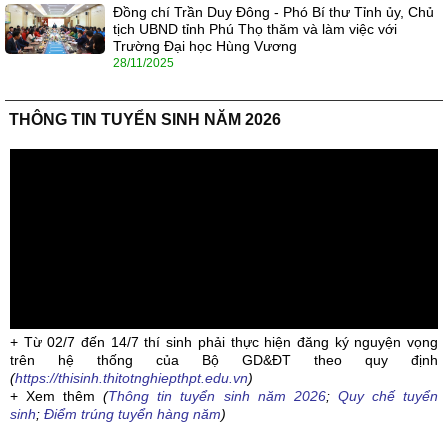
Đồng chí Trần Duy Đông - Phó Bí thư Tỉnh ủy, Chủ
tịch UBND tỉnh Phú Thọ thăm và làm việc với
Trường Đại học Hùng Vương
28/11/2025
THÔNG TIN TUYỂN SINH NĂM 2026
+ Từ 02/7 đến 14/7 thí sinh phải thực hiện đăng ký nguyện vọng
trên hệ thống của Bộ GD&ĐT theo quy định
(
https://thisinh.thitotnghiepthpt.edu.vn
)
+ Xem thêm
(
Thông tin tuyển sinh năm 2026
;
Quy chế tuyển
sinh
;
Điểm trúng tuyển hàng năm
)