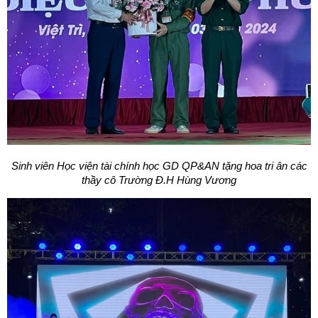
Sinh viên Học viện tà
i ch
ính học GD QP&AN tặng hoa tri ân các
thầy cô Trường Đ.
H H
ù
ng Vương