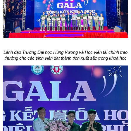
L
ã
nh đạ
o Tr
ường Đại học H
ù
ng Vương và Học viện tà
i ch
ính trao
thưởng cho các sinh viên đạt thành tích xuất sắc trong kho
á
học