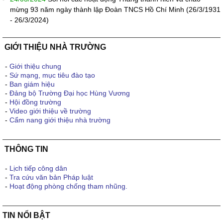
mừng 93 năm ngày thành lập Đoàn TNCS Hồ Chí Minh (26/3/1931
- 26/3/2024)
GIỚI THIỆU NHÀ TRƯỜNG
-
Giới thiệu chung
-
Sứ mạng, mục tiêu đào tạo
-
Ban giám hiệu
-
Đảng bộ Trường Đại học Hùng Vương
-
Hội đồng trường
-
Video giới thiệu về trường
-
Cẩm nang giới thiệu nhà trường
THÔNG TIN
-
Lịch tiếp công dân
-
Tra cứu văn bản Pháp luật
-
Hoạt động phòng chống tham nhũng.
TIN NỔI BẬT