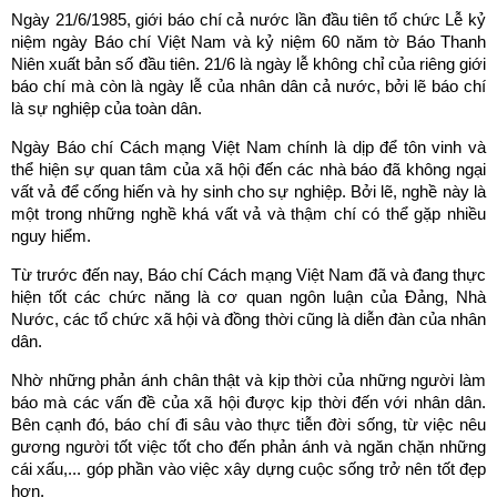
Ngày 21/6/1985, giới báo chí cả nước lần đầu tiên tổ chức Lễ kỷ
niệm ngày Báo chí Việt Nam và kỷ niệm 60 năm tờ Báo Thanh
Niên xuất bản số đầu tiên. 21/6 là ngày lễ không chỉ của riêng giới
báo chí mà còn là ngày lễ của nhân dân cả nước, bởi lẽ báo chí
là sự nghiệp của toàn dân.
Ngày Báo chí Cách mạng Việt Nam chính là dịp để tôn vinh và
thể hiện sự quan tâm của xã hội đến các nhà báo đã không ngại
vất vả để cống hiến và hy sinh cho sự nghiệp. Bởi lẽ, nghề này là
một trong những nghề khá vất vả và thậm chí có thể gặp nhiều
nguy hiểm.
Từ trước đến nay, Báo chí Cách mạng Việt Nam đã và đang thực
hiện tốt các chức năng là cơ quan ngôn luận của Đảng, Nhà
Nước, các tổ chức xã hội và đồng thời cũng là diễn đàn của nhân
dân.
Nhờ những phản ánh chân thật và kịp thời của những người làm
báo mà các vấn đề của xã hội được kịp thời đến với nhân dân.
Bên cạnh đó, báo chí đi sâu vào thực tiễn đời sống, từ việc nêu
gương người tốt việc tốt cho đến phản ánh và ngăn chặn những
cái xấu,... góp phần vào việc xây dựng cuộc sống trở nên tốt đẹp
hơn.