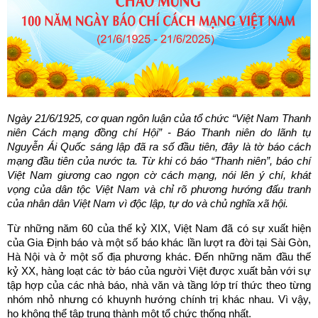
Ngày 21/6/1925, cơ quan ngôn luận của tổ chức “Việt Nam Thanh
niên Cách mạng đồng chí Hội” - Báo Thanh niên do lãnh tụ
Nguyễn Ái Quốc sáng lập đã ra số đầu tiên, đây là tờ báo cách
mạng đầu tiên của nước ta. Từ khi có báo “Thanh niên”, báo chí
Việt Nam giương cao ngọn cờ cách mạng, nói lên ý chí, khát
vọng của dân tộc Việt Nam và chỉ rõ phương hướng đấu tranh
của nhân dân Việt Nam vì độc lập, tự do và chủ nghĩa xã hội.
Từ những năm 60 của thế kỷ XIX, Việt Nam đã có sự xuất hiện
của Gia Định báo và một số báo khác lần lượt ra đời tại Sài Gòn,
Hà Nội và ở một số địa phương khác. Đến những năm đầu thế
kỷ XX, hàng loạt các tờ báo của người Việt được xuất bản với sự
tập hợp của các nhà báo, nhà văn và tầng lớp trí thức theo từng
nhóm nhỏ nhưng có khuynh hướng chính trị khác nhau. Vì vậy,
họ không thể tập trung thành một tổ chức thống nhất.