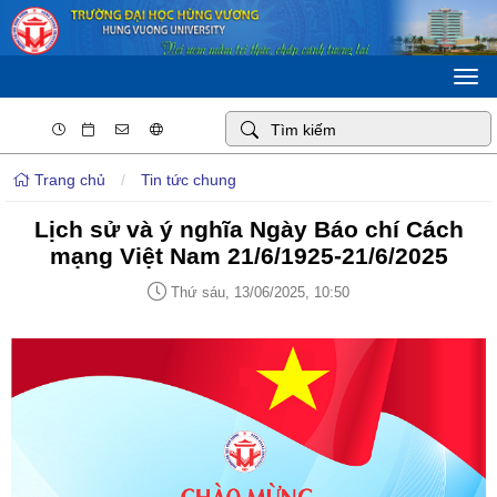
Togg
navi
Trang chủ
/
Tin tức chung
Lịch sử và ý nghĩa Ngày Báo chí Cách
mạng Việt Nam 21/6/1925-21/6/2025
Thứ sáu, 13/06/2025, 10:50