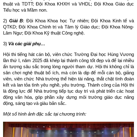
thuật và TDTT; Đội Khoa KHXH và VHDL; Đội Khoa Giáo dục
Tiểu học và Mầm non.
2)
Giải B
: Đội Khoa Khoa học Tự nhiên; Đội Khoa Kinh tế và
QTKD; Đội Khoa Chính trị và Tâm lý Giáo dục; Đội Khoa Nông-
Lâm Ngư; Đội Khoa Kỹ thuật Công nghệ.
3)
Và các giải phụ…
Hội thi tiếng hát cán bộ, viên chức Trường Đại học Hùng Vương
lần thứ I, năm 2025 đã khép lại thành công tốt đẹp và để lại nhiều
ấn tượng sâu sắc trong lòng người tham dự. Hội thi không chỉ là
sân chơi nghệ thuật bổ ích, mà còn là dịp để mỗi cán bộ, giảng
viên, viên chức Nhà trường thể hiện tài năng, thắt chặt tình đoàn
kết và lan tỏa tình yêu nghề, yêu trường. Thành công của Hội thi
là động lực để Nhà trường tiếp tục duy trì và phát triển các hoạt
động văn hóa, góp phần xây dựng môi trường giáo dục năng
động, sáng tạo và giàu bản sắc.
Một số hình ảnh đặc sắc tại chương trình: