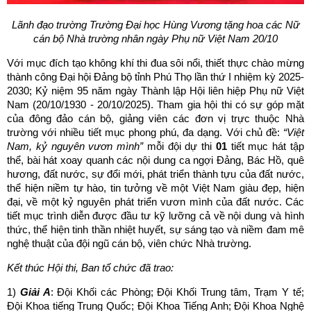
Lãnh đạo trường
Trường Đại học Hùng Vương tặng hoa các Nữ
cán bộ Nhà trường nhân ngày Phụ nữ Việt Nam 20/10
Với mục đích tạo không khí thi đua sôi nổi, thiết thực chào mừng
thành công Đại hội Đảng bộ tỉnh Phú Thọ lần thứ I nhiệm kỳ 2025-
2030; Kỷ niệm 95 năm ngày Thành lập Hội liên hiệp Phụ nữ Việt
Nam (20/10/1930 - 20/10/2025). Tham gia hội thi có sự góp mặt
của đông đảo cán bộ, giảng viên các đơn vị trực thuộc Nhà
trường với nhiều tiết mục phong phú, đa dạng. Với chủ đề:
“Việt
Nam, kỷ nguyên vươn mình”
mỗi đội dự thi
01
tiết mục hát tập
thể, bài hát xoay quanh các nội dung ca ngợi Đảng, Bác Hồ, quê
hương, đất nước, sự đổi mới, phát triển thành tựu của đất nước,
thể hiện niềm tự hào, tin tưởng về một Việt Nam giàu đẹp, hiện
đại, về một kỷ nguyên phát triển vươn mình của đất nước. Các
tiết mục trình diễn được đầu tư kỹ lưỡng cả về nội dung và hình
thức, thể hiện tinh thần nhiệt huyết, sự sáng tạo và niềm đam mê
nghệ thuật của đội ngũ cán bộ, viên chức Nhà trường.
Kết thúc Hội thi, Ban tổ chức đã trao:
1)
Giải A
: Đội Khối các Phòng; Đội Khối Trung tâm, Trạm Y tế;
Đội Khoa tiếng Trung Quốc; Đội Khoa Tiếng Anh; Đội Khoa Nghệ