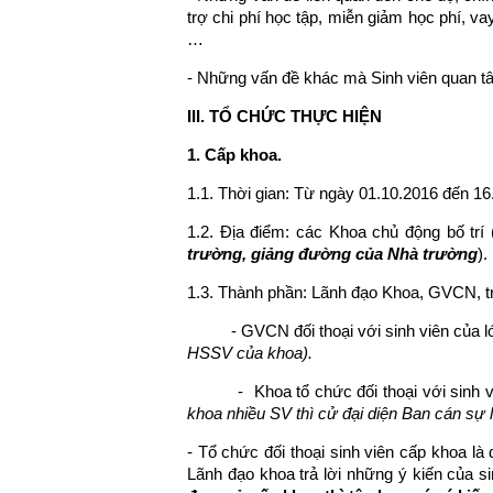
trợ chi phí học tập, miễn giảm học phí, va
…
- Những vấn đề khác mà Sinh viên quan t
III. TỔ CHỨC THỰC HIỆN
1. Cấp khoa.
1.1. Thời gian: Từ ngày 01.10.2016 đến 1
1.2. Địa điểm: các Khoa chủ động bố trí 
trường, giảng đường của Nhà trường
).
1.3. Thành phần: Lãnh đạo Khoa, GVCN, tr
- GVCN đối thoại với sinh viên của lớp
HSSV của khoa).
- Khoa tổ chức đối thoại với sinh 
khoa nhiều SV thì cử đại diện Ban cán sự l
- Tổ chức đối thoại sinh viên cấp khoa là 
Lãnh đạo khoa trả lời những ý kiến của s