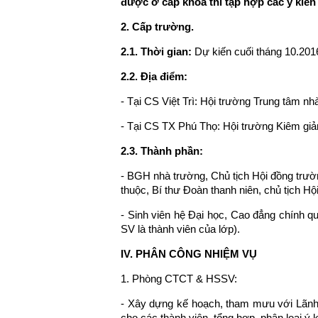
được ở cấp khoa thì tập hợp các ý kiến
2. Cấp trường.
2.1. Thời gian:
Dự kiến cuối tháng 10.2016 
2.2. Địa điểm:
- Tại CS Việt Trì: Hội trường Trung tâm nh
- Tại CS TX Phú Thọ: Hội trường Kiêm gi
2.3. Thành phần:
- BGH nhà trường, Chủ tịch Hội đồng trườ
thuộc, Bí thư Đoàn thanh niên, chủ tịch H
- Sinh viên hệ Đại học, Cao đẳng chính qu
SV là thành viên của lớp).
IV. PHÂN CÔNG NHIỆM VỤ
1. Phòng CTCT & HSSV:
- Xây dựng kế hoạch, tham mưu với Lãnh
cho các thành viên, tổng hợp, phân loại ý 