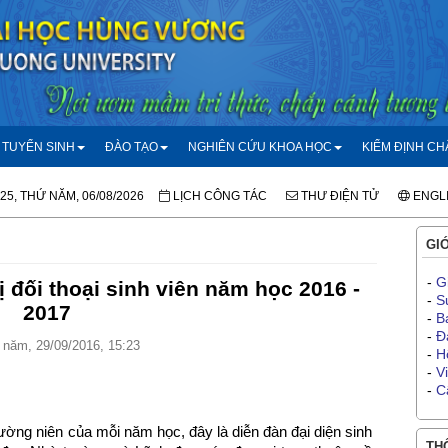
TUYỂN SINH
ĐÀO TẠO
NGHIÊN CỨU KHOA HỌC
KIỂM ĐỊNH C
:25, THỨ NĂM, 06/08/2026
LỊCH CÔNG TÁC
THƯ ĐIỆN TỬ
ENGL
GIỚ
-
G
 đối thoại sinh viên năm học 2016 -
-
S
2017
-
B
-
Đ
năm, 29/09/2016, 15:23
-
H
-
V
-
C
thường niên của mỗi năm học, đây là diễn đàn đại diện sinh
THÔ