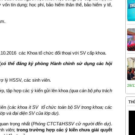
y vốn tín dụng; học phí, bảo hiểm thân thể, bảo hiểm y tế,
âm.
6.10.2016 các Khoa tổ chức đối thoại với SV cấp khoa.
(
có thể đăng ký phòng Hành chính sử dụng các hội
ợ lý HSSV, các sinh viên.
28/1
, tập hợp các ý kiến gửi lên khoa
(qua cán bộ phụ trách
THÔ
viên
(các khoa ít SV tổ chức toàn bộ SV trong khoa; các
ớp và đại diện SV của lớp dự).
quan trọng nhất (
Phòng CTCT&HSSV cử người đến dự)
.
inh viên;
trong trường hợp các ý kiến chưa giải quyết