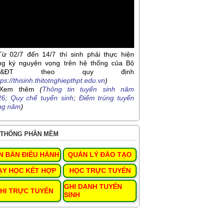
Từ 02/7 đến 14/7 thí sinh phải thực hiện
ng ký nguyện vọng trên hệ thống của Bộ
D&ĐT theo quy định
tps://thisinh.thitotnghiepthpt.edu.vn
)
Xem thêm
(
Thông tin tuyển sinh năm
26
;
Quy chế tuyển sinh
;
Điểm trúng tuyển
ng năm
)
THỐNG PHẦN MỀM
N BẢN ĐIỀU HÀNH
QUẢN LÝ ĐÀO TẠO
ẠY HỌC KẾT HỢP
HỌC TRỰC TUYẾN
GHI DANH TUYỂN
HI TRỰC TUYẾN
SINH