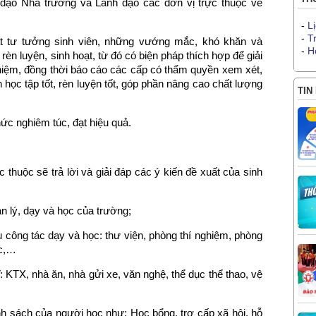
nh đạo Nhà trường và Lãnh đạo các đơn vị trực thuộc về
-
L
-
T
t tư tưởng sinh viên, những vướng mắc, khó khăn và
-
H
rèn luyện, sinh hoạt, từ đó có biện pháp thích hợp để giải
hiệm, đồng thời báo cáo các cấp có thẩm quyền xem xét,
n học tập tốt, rèn luyện tốt, góp phần nâng cao chất lượng
TIN
hức nghiêm túc, đạt hiệu quả.
 thuộc sẽ trả lời và giải đáp các ý kiến đề xuất của sinh
n lý, dạy và học của trường;
 công tác dạy và học: thư viện, phòng thí nghiệm, phòng
ọc,…
 KTX, nhà ăn, nhà gửi xe, văn nghệ, thể dục thể thao, vệ
nh sách của người học như: Học bổng, trợ cấp xã hội, hỗ