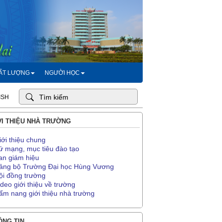
HẤT LƯỢNG
NGƯỜI HỌC
ISH
I THIỆU NHÀ TRƯỜNG
iới thiệu chung
ứ mạng, mục tiêu đào tạo
an giám hiệu
ảng bộ Trường Đại học Hùng Vương
ội đồng trường
ideo giới thiệu về trường
ẩm nang giới thiệu nhà trường
NG TIN