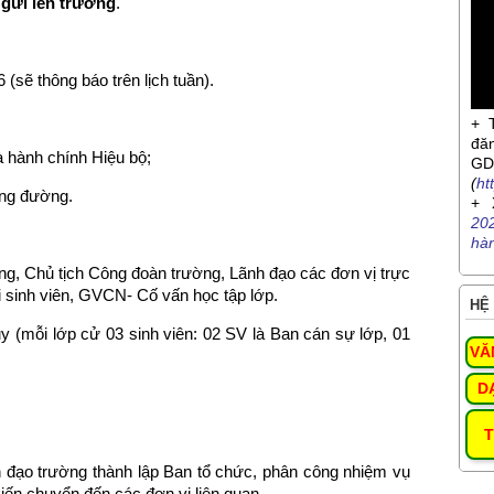
 gửi lên trường
.
(sẽ thông báo trên lịch tuần).
+ 
đă
à hành chính Hiệu bộ;
G
(
ht
ảng đường.
+ 
20
hà
ng, Chủ tịch Công đoàn trường, Lãnh đạo các đơn vị trực
ội sinh viên, GVCN- Cố vấn học tập lớp.
HỆ 
y (mỗi lớp cử 03 sinh viên: 02 SV là Ban cán sự lớp, 01
VĂ
D
T
 đạo trường thành lập Ban tổ chức, phân công nhiệm vụ
kiến chuyển đến các đơn vị liên quan.