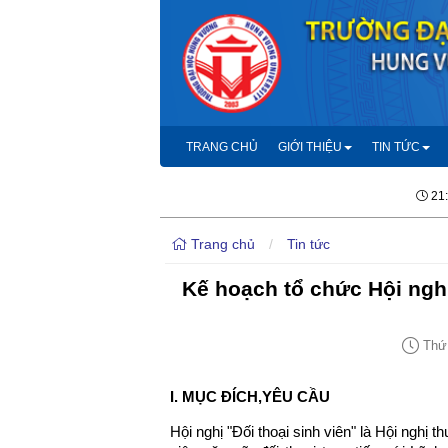
TRANG CHỦ
GIỚI THIỆU
TIN TỨC
21
Trang chủ
/
Tin tức
Kế hoạch tổ chức Hội nghị
Thứ 
I. MỤC ĐÍCH,YÊU CẦU
Hội nghị "Đối thoại sinh viên" là Hội nghị 