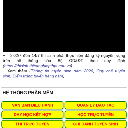
+ Từ 02/7 đến 14/7 thí sinh phải thực hiện đăng ký nguyện vọng
trên hệ thống của Bộ GD&ĐT theo quy định
(
https://thisinh.thitotnghiepthpt.edu.vn
)
+ Xem thêm
(
Thông tin tuyển sinh năm 2026
;
Quy chế tuyển
sinh
;
Điểm trúng tuyển hàng năm
)
HỆ THỐNG PHẦN MỀM
VĂN BẢN ĐIỀU HÀNH
QUẢN LÝ ĐÀO TẠO
DẠY HỌC KẾT HỢP
HỌC TRỰC TUYẾN
THI TRỰC TUYẾN
GHI DANH TUYỂN SINH