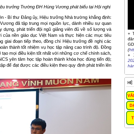
iệu trưởng Trường ĐH Hùng Vương phát biểu tại Hội nghị
ên - Bí thư Đảng ủy, Hiệu trưởng Nhà trường khẳng định:
ương đã tập trung mọi nguồn lực, dành nhiều sự quan
 dựng, phát triển đội ngũ giảng viên đủ về số lượng và
+ 
i của nền giáo dục Việt Nam và thực hiện các mục tiêu
đă
g giai đoạn tiếp theo, đồng chí Hiệu trưởng đề nghị các
G
oàn thành tốt nhiệm vụ học tập nâng cao trình độ. Đồng
(
ht
tạo mọi điều kiện tốt nhất với những cơ chế chính sách,
+ 
 NCS yên tâm học tập hoàn thành khóa học đúng tiến độ;
20
tập để đạt được các điều kiện theo quy định phát triển lên
hà
HỆ 
VĂ
D
T