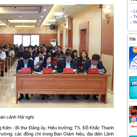
-
L
-
T
-
H
TIN
àn cảnh Hội nghị
 Kiên - Bí thư Đảng ủy, Hiệu trưởng; TS. Đỗ Khắc Thanh
trường; các đồng chí trong Ban Giám hiệu, đại diện Lãnh