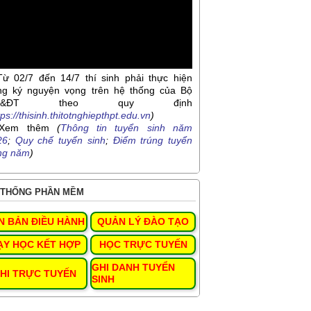
Từ 02/7 đến 14/7 thí sinh phải thực hiện
ng ký nguyện vọng trên hệ thống của Bộ
D&ĐT theo quy định
tps://thisinh.thitotnghiepthpt.edu.vn
)
Xem thêm
(
Thông tin tuyển sinh năm
26
;
Quy chế tuyển sinh
;
Điểm trúng tuyển
ng năm
)
THỐNG PHẦN MỀM
N BẢN ĐIỀU HÀNH
QUẢN LÝ ĐÀO TẠO
ẠY HỌC KẾT HỢP
HỌC TRỰC TUYẾN
GHI DANH TUYỂN
HI TRỰC TUYẾN
SINH