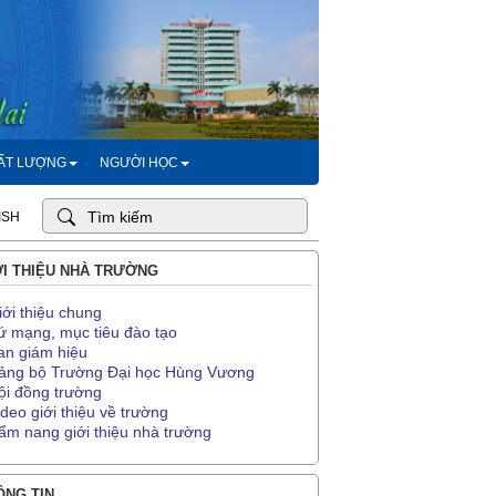
HẤT LƯỢNG
NGƯỜI HỌC
ISH
I THIỆU NHÀ TRƯỜNG
iới thiệu chung
ứ mạng, mục tiêu đào tạo
an giám hiệu
ảng bộ Trường Đại học Hùng Vương
ội đồng trường
ideo giới thiệu về trường
ẩm nang giới thiệu nhà trường
NG TIN