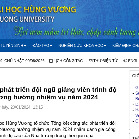
TUYỂN SINH
ĐÀO TẠO
NGHIÊN CỨU KHOA HỌC
KIỂM ĐỊNH C
39, CHỦ NHẬT, 09/08/2026
LỊCH CÔNG TÁC
THƯ ĐIỆN TỬ
ENGL
GIỚ
-
G
phát triển đội ngũ giảng viên trình độ
-
S
ương hướng nhiệm vụ năm 2024
-
B
-
Đ
bảy, 20/01/2024, 13:15
-
H
-
V
-
C
ọc Hùng Vương tổ chức Tổng kết công tác phát triển đội
à phương hướng nhiệm vụ năm 2024 nhằm đánh giá công
rình độ cao của Nhà trường trong thời gian qua.
THÔ