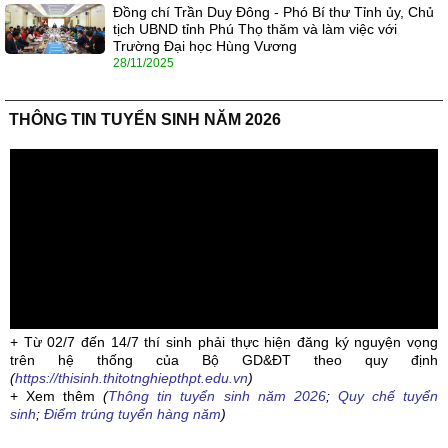
Đồng chí Trần Duy Đông - Phó Bí thư Tỉnh ủy, Chủ
tịch UBND tỉnh Phú Thọ thăm và làm việc với
Trường Đại học Hùng Vương
28/11/2025
THÔNG TIN TUYỂN SINH NĂM 2026
+ Từ 02/7 đến 14/7 thí sinh phải thực hiện đăng ký nguyện vọng
trên hệ thống của Bộ GD&ĐT theo quy định
(
https://thisinh.thitotnghiepthpt.edu.vn
)
+ Xem thêm
(
Thông tin tuyển sinh năm 2026
;
Quy chế tuyển
sinh
;
Điểm trúng tuyển hàng năm
)