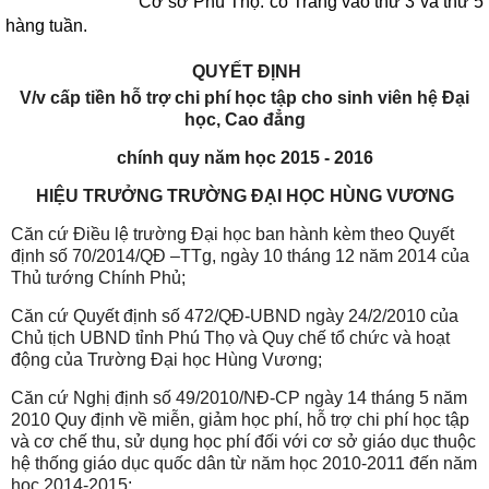
Cơ sở Phú Thọ: cô Trang vào thứ 3 và thứ 5
hàng tuần.
QUYẾT ĐỊNH
V/v cấp tiền hỗ trợ chi phí học tập cho sinh viên hệ Đại
học, Cao đẳng
chính quy năm học 2015 - 2016
HIỆU TRƯỞNG TRƯỜNG ĐẠI HỌC HÙNG VƯƠNG
Căn cứ Điều lệ trường Đại học ban hành kèm theo Quyết
định số 70/2014/QĐ –TTg, ngày 10 tháng 12 năm 2014 của
Thủ tướng Chính Phủ;
Căn cứ Quyết định số 472/QĐ-UBND ngày 24/2/2010 của
Chủ tịch UBND tỉnh Phú Thọ và Quy chế tổ chức và hoạt
động của Trường Đại học Hùng Vương;
Căn cứ Nghị định số 49/2010/NĐ-CP ngày 14 tháng 5 năm
2010 Quy định về miễn, giảm học phí, hỗ trợ chi phí học tập
và cơ chế thu, sử dụng học phí đối với cơ sở giáo dục thuộc
hệ thống giáo dục quốc dân từ năm học 2010-2011 đến năm
học 2014-2015;