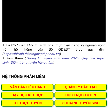
+ Từ 02/7 đến 14/7 thí sinh phải thực hiện đăng ký nguyện vọng
trên hệ thống của Bộ GD&ĐT theo quy định
(
https://thisinh.thitotnghiepthpt.edu.vn
)
+ Xem thêm
(
Thông tin tuyển sinh năm 2026
;
Quy chế tuyển
sinh
;
Điểm trúng tuyển hàng năm
)
HỆ THỐNG PHẦN MỀM
VĂN BẢN ĐIỀU HÀNH
QUẢN LÝ ĐÀO TẠO
DẠY HỌC KẾT HỢP
HỌC TRỰC TUYẾN
THI TRỰC TUYẾN
GHI DANH TUYỂN SINH