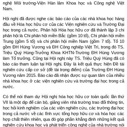
nghệ Môi trường-Viện Hàn lâm Khoa học và Công nghệ Việt
Nam.
Hội nghị đã được nghe các báo cáo của các nhà khoa học hàng
đầu về Hóa học hữu cơ của các Viện nghiên cứu và Trường Đại
học trong cả nước. Phân hội Hóa học hữu cơ đã thành lập 3 chi
phân hội là Chi phân hội miền Bắc (gồm 10 tổ), Chi phân hội miền
Trung (gồm 5 tổ) và chi phân hội miền Nam (gồm 7 tổ). Tổ 10
gồm ĐH Hùng Vương và ĐH Công nghiệp Việt Trì, trong đó TS.
Triệu Quý Hùng-Trưởng Khoa KHTN-Trường ĐH Hùng Vương
làm Tổ trưởng. Cũng tại Hội nghị này TS. Triệu Quý Hùng đã có
báo cáo tham luận tại Hội nghị. Đây là kết quả thực hiện Đề tài
nghiên cứu cấp cơ sở (đề tài trọng điểm) của Trường ĐH Hùng
Vương năm 2015. Báo cáo đã nhận được sự quan tâm của nhiều
nhà khoa học ở các viện nghiên cứu và trường đại học trong cả
nước.
Có thể nói tham dự Hội nghị hóa học hữu cơ toàn quốc lần thứ
VII là một dịp để cán bộ, giảng viên nhà trường trao đổi thông tin,
học hỏi kinh nghiệm của các viện nghiên cứu, các trường đại học
trong cả nước về các lĩnh vực tổng hợp hữu cơ và hóa học các
hợp chất thiên nhiên, qua đó góp phần khẳng định những kết quả
nghiên cứu khoa học và phát triển công nghệ của nhà trường nói