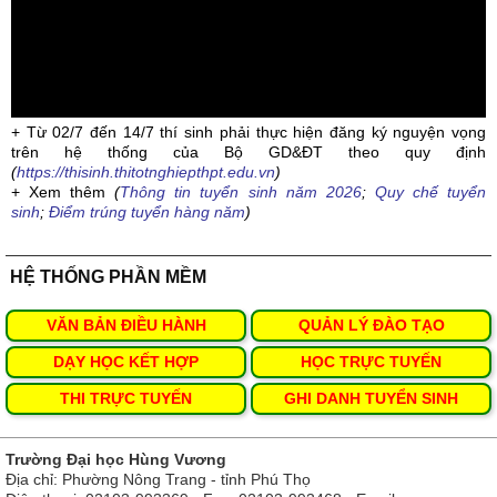
+ Từ 02/7 đến 14/7 thí sinh phải thực hiện đăng ký nguyện vọng
trên hệ thống của Bộ GD&ĐT theo quy định
(
https://thisinh.thitotnghiepthpt.edu.vn
)
+ Xem thêm
(
Thông tin tuyển sinh năm 2026
;
Quy chế tuyển
sinh
;
Điểm trúng tuyển hàng năm
)
HỆ THỐNG PHẦN MỀM
VĂN BẢN ĐIỀU HÀNH
QUẢN LÝ ĐÀO TẠO
DẠY HỌC KẾT HỢP
HỌC TRỰC TUYẾN
THI TRỰC TUYẾN
GHI DANH TUYỂN SINH
Trường Đại học Hùng Vương
Địa chỉ: Phường Nông Trang - tỉnh Phú Thọ