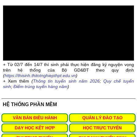
+ Từ 02/7 đến 14/7 thí sinh phải thực hiện đăng ký nguyện vọng
trên hệ thống của Bộ GD&ĐT theo quy định
(
https://thisinh.thitotnghiepthpt.edu.vn
)
+ Xem thêm
(
Thông tin tuyển sinh năm 2026
;
Quy chế tuyển
sinh
;
Điểm trúng tuyển hàng năm
)
HỆ THỐNG PHẦN MỀM
VĂN BẢN ĐIỀU HÀNH
QUẢN LÝ ĐÀO TẠO
DẠY HỌC KẾT HỢP
HỌC TRỰC TUYẾN