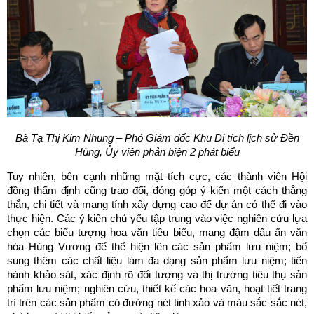
Bà Tạ Thị Kim Nhung – Phó Giám đốc Khu Di tích lịch sử Đền
Hùng,
Ủy viên phản biện 2 phát biểu
Tuy nhiên, bên cạnh những mặt tích cực, các thành viên Hội
đồng thẩm định cũng trao đổi, đóng góp ý kiến một cách thẳng
thắn, chi tiết và mang tính xây dựng cao để dự án có thể đi vào
thực hiện. Các ý kiến chủ yếu tập trung vào việc nghiên cứu lựa
chọn các biểu tượng hoa văn tiêu biểu, mang đậm dấu ấn văn
hóa Hùng Vương để thể hiện lên các sản phẩm lưu niệm; bổ
sung thêm các chất liệu làm đa dạng sản phẩm lưu niệm; tiến
hành khảo sát, xác định rõ đối tượng và thị trường tiêu thụ sản
phẩm lưu niệm; nghiên cứu, thiết kế các hoa văn, hoạt tiết trang
trí trên các sản phẩm có đường nét tinh xảo và màu sắc sắc nét,