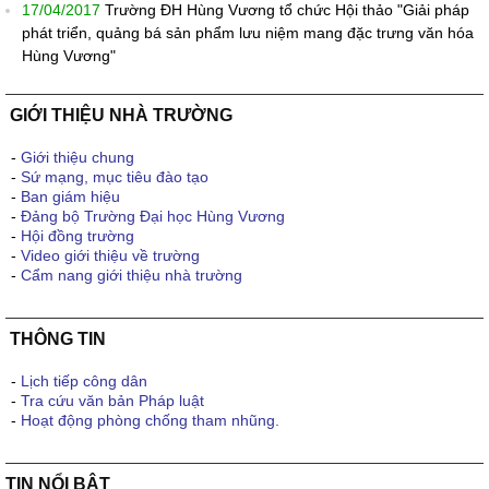
17/04/2017
Trường ĐH Hùng Vương tổ chức Hội thảo "Giải pháp
phát triển, quảng bá sản phẩm lưu niệm mang đặc trưng văn hóa
Hùng Vương"
GIỚI THIỆU NHÀ TRƯỜNG
-
Giới thiệu chung
-
Sứ mạng, mục tiêu đào tạo
-
Ban giám hiệu
-
Đảng bộ Trường Đại học Hùng Vương
-
Hội đồng trường
-
Video giới thiệu về trường
-
Cẩm nang giới thiệu nhà trường
THÔNG TIN
-
Lịch tiếp công dân
-
Tra cứu văn bản Pháp luật
-
Hoạt động phòng chống tham nhũng.
TIN NỔI BẬT