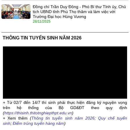
Đồng chí Trần Duy Đông - Phó Bí thư Tỉnh ủy, Chủ
tịch UBND tỉnh Phú Thọ thăm và làm việc với
Trường Đại học Hùng Vương
28/11/2025
THÔNG TIN TUYỂN SINH NĂM 2026
+ Từ 02/7 đến 14/7 thí sinh phải thực hiện đăng ký nguyện vọng
trên hệ thống của Bộ GD&ĐT theo quy định
(
https://thisinh.thitotnghiepthpt.edu.vn
)
+ Xem thêm
(
Thông tin tuyển sinh năm 2026
;
Quy chế tuyển
sinh
;
Điểm trúng tuyển hàng năm
)