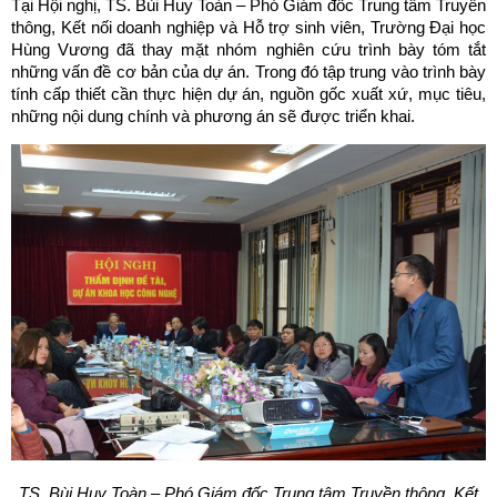
Tại Hội nghị, TS. Bùi Huy Toàn – Phó Giám đốc Trung tâm Truyền
thông, Kết nối doanh nghiệp và Hỗ trợ sinh viên, Trường Đại học
Hùng Vương đã thay mặt nhóm nghiên cứu trình bày tóm tắt
những vấn đề cơ bản của dự án. Trong đó tập trung vào trình bày
tính cấp thiết cần thực hiện dự án, nguồn gốc xuất xứ, mục tiêu,
những nội dung chính và phương án sẽ được triển khai.
TS. Bùi Huy Toàn – Phó Giám đốc Trung tâm Truyền thông,
Kết