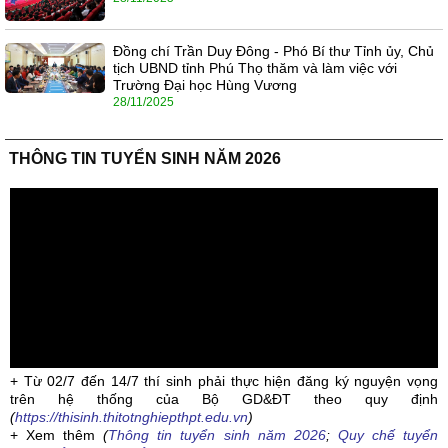
Đồng chí Trần Duy Đông - Phó Bí thư Tỉnh ủy, Chủ
tịch UBND tỉnh Phú Thọ thăm và làm việc với
Trường Đại học Hùng Vương
28/11/2025
THÔNG TIN TUYỂN SINH NĂM 2026
+ Từ 02/7 đến 14/7 thí sinh phải thực hiện đăng ký nguyện vọng
trên hệ thống của Bộ GD&ĐT theo quy định
(
https://thisinh.thitotnghiepthpt.edu.vn
)
+ Xem thêm
(
Thông tin tuyển sinh năm 2026
;
Quy chế tuyển