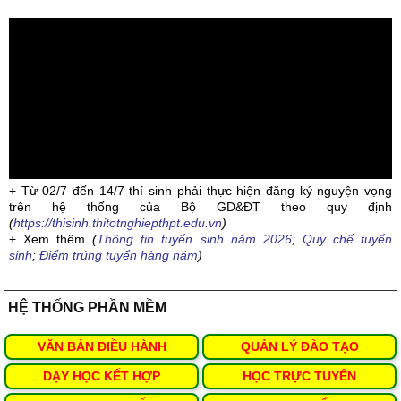
+ Từ 02/7 đến 14/7 thí sinh phải thực hiện đăng ký nguyện vọng
trên hệ thống của Bộ GD&ĐT theo quy định
(
https://thisinh.thitotnghiepthpt.edu.vn
)
+ Xem thêm
(
Thông tin tuyển sinh năm 2026
;
Quy chế tuyển
sinh
;
Điểm trúng tuyển hàng năm
)
HỆ THỐNG PHẦN MỀM
VĂN BẢN ĐIỀU HÀNH
QUẢN LÝ ĐÀO TẠO
DẠY HỌC KẾT HỢP
HỌC TRỰC TUYẾN