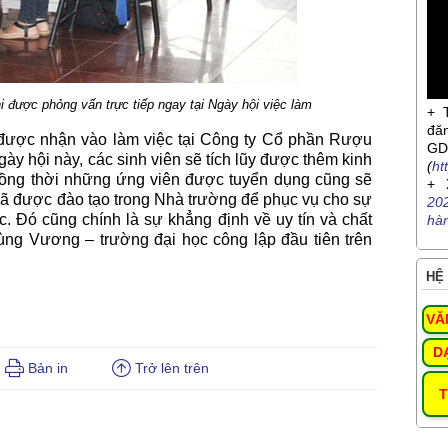
i được phỏng vấn trực tiếp ngay tại Ngày hội việc làm
+ 
đă
n được nhận vào làm việc tại Công ty Cổ phần Rượu
G
y hội này, các sinh viên sẽ tích lũy được thêm kinh
(
ht
đồng thời những ứng viên được tuyển dụng cũng sẽ
+ 
đã được đào tạo trong Nhà trường để phục vụ cho sự
20
c. Đó cũng chính là sự khẳng định về uy tín và chất
hà
ng Vương – trường đại học công lập đầu tiên trên
HỆ 
VĂ
D
Bản in
Trở lên trên
T