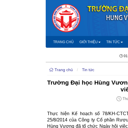
TRANG CHỦ
GIỚI THIỆU
TIN TỨC
01
Trang chủ
/
Tin tức
Trường Đại học Hùng Vương
vi
Thứ
Thực hiện Kế hoạch số 78/KH-CTC
25/8/2014 của Công ty Cổ phần Rượ
Hùng Vương đã tổ chức Ngày hội việc 