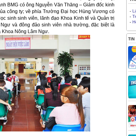
ạnh BMG có ông Nguyễn Văn Thăng – Giám đốc kinh
-
L
ủa công ty; về phía Trường Đại học Hùng Vương có
-
T
ọc sinh sinh viên, lãnh đạo Khoa Kinh tế và Quản trị
-
H
gư và đông đảo sinh viên nhà trường, đặc biệt là
và Khoa Nông Lâm Ngư.
TIN