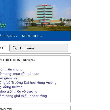
HẤT LƯỢNG
NGƯỜI HỌC
ISH
I THIỆU NHÀ TRƯỜNG
iới thiệu chung
ứ mạng, mục tiêu đào tạo
an giám hiệu
ảng bộ Trường Đại học Hùng Vương
ội đồng trường
ideo giới thiệu về trường
ẩm nang giới thiệu nhà trường
NG TIN