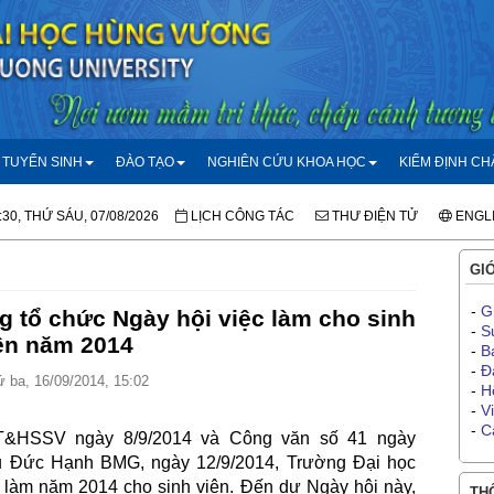
TUYỂN SINH
ĐÀO TẠO
NGHIÊN CỨU KHOA HỌC
KIỂM ĐỊNH C
:30, THỨ SÁU, 07/08/2026
LỊCH CÔNG TÁC
THƯ ĐIỆN TỬ
ENGL
GIỚ
-
G
 tổ chức Ngày hội việc làm cho sinh
-
S
ên năm 2014
-
B
-
Đ
 ba, 16/09/2014, 15:02
-
H
-
V
-
C
T&HSSV ngày 8/9/2014 và Công văn số 41 ngày
u Đức Hạnh BMG, ngày 12/9/2014, Trường Đại học
làm năm 2014 cho sinh viên. Đến dự Ngày hội này,
THÔ