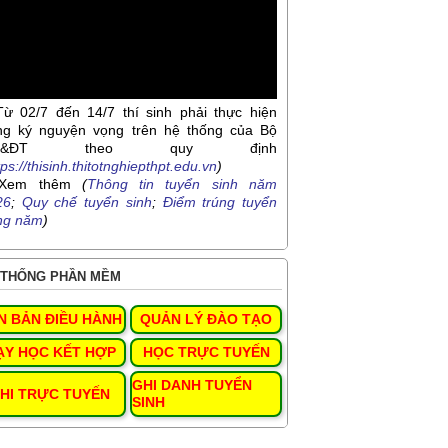
Từ 02/7 đến 14/7 thí sinh phải thực hiện
ng ký nguyện vọng trên hệ thống của Bộ
D&ĐT theo quy định
tps://thisinh.thitotnghiepthpt.edu.vn
)
Xem thêm
(
Thông tin tuyển sinh năm
26
;
Quy chế tuyển sinh
;
Điểm trúng tuyển
ng năm
)
THỐNG PHẦN MỀM
N BẢN ĐIỀU HÀNH
QUẢN LÝ ĐÀO TẠO
ẠY HỌC KẾT HỢP
HỌC TRỰC TUYẾN
GHI DANH TUYỂN
HI TRỰC TUYẾN
SINH