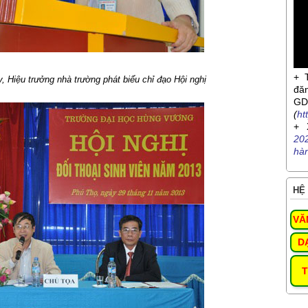
+ 
 Hiệu trưởng nhà trường phát biểu chỉ đạo Hội nghị
đă
G
(
ht
+ 
20
hà
HỆ 
VĂ
D
T