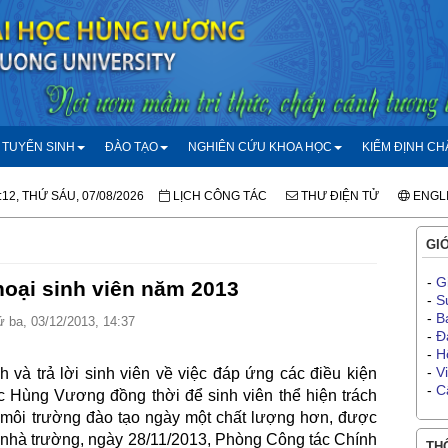
TUYỂN SINH
ĐÀO TẠO
NGHIÊN CỨU KHOA HỌC
KIỂM ĐỊNH C
:12, THỨ SÁU, 07/08/2026
LỊCH CÔNG TÁC
THƯ ĐIỆN TỬ
ENGL
GIỚ
-
G
thoại sinh viên năm 2013
-
S
-
B
 ba, 03/12/2013, 14:37
-
Đ
-
H
-
V
và trả lời sinh viên về việc đáp ứng các điều kiện
-
C
c Hùng Vương đồng thời để sinh viên thể hiện trách
môi trường đào tạo ngày một chất lượng hơn, được
 nhà trường, ngày 28/11/2013, Phòng Công tác Chính
THÔ