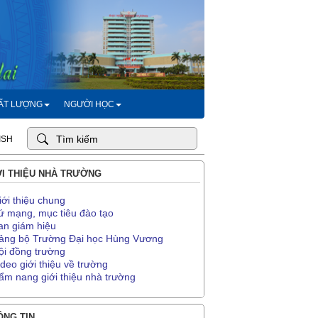
HẤT LƯỢNG
NGƯỜI HỌC
ISH
I THIỆU NHÀ TRƯỜNG
iới thiệu chung
ứ mạng, mục tiêu đào tạo
an giám hiệu
ảng bộ Trường Đại học Hùng Vương
ội đồng trường
ideo giới thiệu về trường
ẩm nang giới thiệu nhà trường
NG TIN