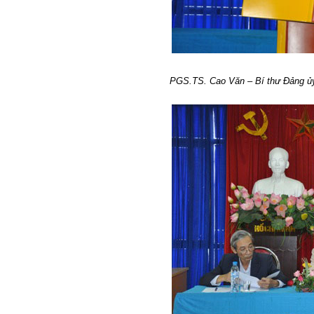
PGS.TS. Cao Văn – Bí thư Đảng ủy,