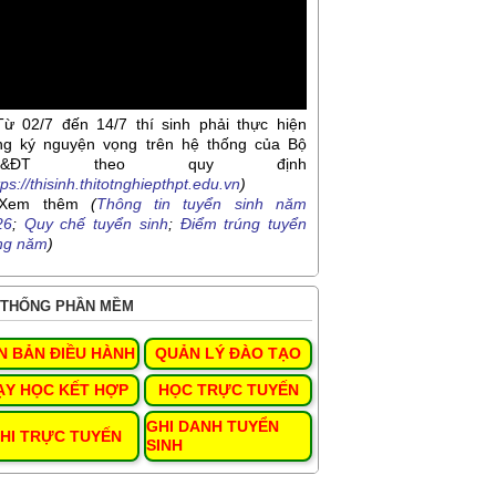
Từ 02/7 đến 14/7 thí sinh phải thực hiện
ng ký nguyện vọng trên hệ thống của Bộ
D&ĐT theo quy định
tps://thisinh.thitotnghiepthpt.edu.vn
)
Xem thêm
(
Thông tin tuyển sinh năm
26
;
Quy chế tuyển sinh
;
Điểm trúng tuyển
ng năm
)
THỐNG PHẦN MỀM
N BẢN ĐIỀU HÀNH
QUẢN LÝ ĐÀO TẠO
ẠY HỌC KẾT HỢP
HỌC TRỰC TUYẾN
GHI DANH TUYỂN
HI TRỰC TUYẾN
SINH