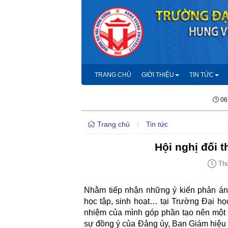
TRANG CHỦ
GIỚI THIỆU
TIN TỨC
06
Trang chủ
/
Tin tức
Hội nghị đối 
Thứ
Nhằm tiếp nhận những ý kiến phản ánh 
học tập, sinh hoạt… tại Trường Đại họ
nhiệm của mình góp phần tạo nên một 
sự đồng ý của Đảng ủy, Ban Giám hiệu