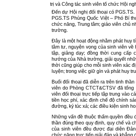
trị và Công tác sinh viên tổ chức Hội ng
Đến dự Hội nghị đối thoại có PGS.TS.
PGS.TS Phùng Quốc Việt – Phó Bí thư
chức năng, Trung tâm; giáo viên chủ nh
trường.
Đây là một hoạt động nhằm phát huy t
tâm tư, nguyện vọng của sinh viên về 
tập, giảng dạy; đồng thời cung cấp 
hướng của Nhà trường, giải quyết nhữ
thời cũng giúp cho mỗi sinh viên xác đ
luyện; trong việc giữ gìn và phát huy t
Buổi đối thoại đã diễn ra trên tinh thầ
viên do Phòng CTCT&CTSV đã tổng hợp
viên đối thoại trực tiếp tập trung vào 
tiền học phí, xác định chế độ chính sá
đường, ký túc xá; các điều kiện sinh h
Những vấn đề thuộc thẩm quyền đều đượ
thần đúng theo quy định, quy chế và ch
của sinh viên đều được đại diện Đản
chức năng trực tiếp giải đáp và khẳng 