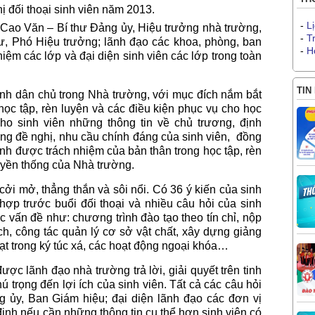
hị đối thoại sinh viên năm 2013.
-
L
 Cao Văn – Bí thư Đảng ủy, Hiệu trưởng nhà trường,
-
T
, Phó Hiệu trưởng; lãnh đạo các khoa, phòng, ban
-
H
iệm các lớp và đại diện sinh viên các lớp trong toàn
TIN
ính dân chủ trong Nhà trường, với mục đích nắm bắt
học tập, rèn luyện và các điều kiện phục vụ cho học
cho sinh viên những thông tin về chủ trương, định
ng đề nghị, nhu cầu chính đáng của sinh viên, đồng
ịnh được trách nhiệm của bản thân trong học tập, rèn
ruyền thống của Nhà trường.
n cởi mở, thẳng thắn và sôi nổi. Có 36 ý kiến của sinh
 trước buổi đối thoại và nhiều câu hỏi của sinh
các vấn đề như: chương trình đào tạo theo tín chỉ, nộp
ch, công tác quản lý cơ sở vật chất, xây dựng giảng
oạt trong ký túc xá, các hoạt động ngoại khóa…
c lãnh đạo nhà trường trả lời, giải quyết trên tinh
ú trọng đến lợi ích của sinh viên. Tất cả các câu hỏi
g ủy, Ban Giám hiệu; đại diện lãnh đạo các đơn vị
định nếu cần những thông tin cụ thể hơn sinh viên có