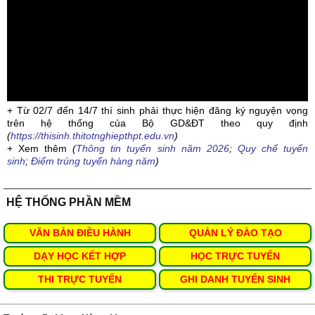
+ Từ 02/7 đến 14/7 thí sinh phải thực hiện đăng ký nguyện vọng
trên hệ thống của Bộ GD&ĐT theo quy định
(
https://thisinh.thitotnghiepthpt.edu.vn
)
+ Xem thêm
(
Thông tin tuyển sinh năm 2026
;
Quy chế tuyển
sinh
;
Điểm trúng tuyển hàng năm
)
HỆ THỐNG PHẦN MỀM
VĂN BẢN ĐIỀU HÀNH
QUẢN LÝ ĐÀO TẠO
DẠY HỌC KẾT HỢP
HỌC TRỰC TUYẾN
THI TRỰC TUYẾN
GHI DANH TUYỂN SINH