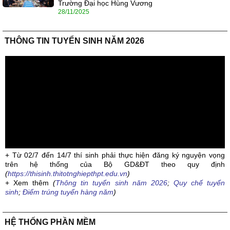
Trường Đại học Hùng Vương
28/11/2025
THÔNG TIN TUYỂN SINH NĂM 2026
+ Từ 02/7 đến 14/7 thí sinh phải thực hiện đăng ký nguyện vọng
trên hệ thống của Bộ GD&ĐT theo quy định
(
https://thisinh.thitotnghiepthpt.edu.vn
)
+ Xem thêm
(
Thông tin tuyển sinh năm 2026
;
Quy chế tuyển
sinh
;
Điểm trúng tuyển hàng năm
)
HỆ THỐNG PHẦN MỀM