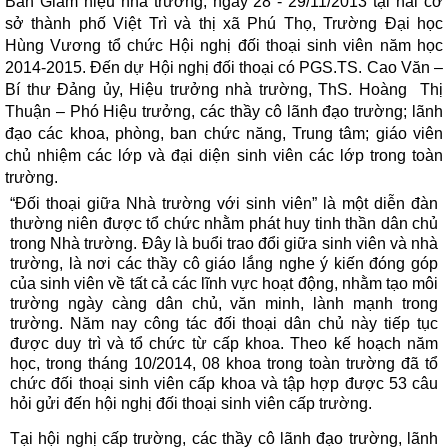
Ban Giám hiệu nhà trường, ngày 28 - 29/11/2013 tại hai cơ
sở thành phố Việt Trì và thị xã Phú Thọ, Trường Đại học
Hùng Vương tổ chức Hội nghị đối thoại sinh viên năm học
2014-2015. Đến dự Hội nghị đối thoại có PGS.TS. Cao Văn –
Bí thư Đảng ủy, Hiệu trưởng nhà trường, ThS. Hoàng Thị
Thuận – Phó Hiệu trưởng, các thầy cô lãnh đạo trường; lãnh
đạo các khoa, phòng, ban chức năng, Trung tâm; giáo viên
chủ nhiệm các lớp và đại diện sinh viên các lớp trong toàn
trường.
“Đối thoại giữa Nhà trường với sinh viên” là một diễn đàn
thường niên được tổ chức nhằm phát huy tinh thần dân chủ
trong Nhà trường. Đây là buổi trao đổi giữa sinh viên và nhà
trường, là nơi các thầy cô giáo lắng nghe ý kiến đóng góp
của sinh viên về tất cả các lĩnh vực hoạt động, nhằm tạo môi
trường ngày càng dân chủ, văn minh, lành mạnh trong
trường. Năm nay công tác đối thoại dân chủ này tiếp tục
được duy trì và tổ chức từ cấp khoa. Theo kế hoạch năm
học, trong tháng 10/2014, 08 khoa trong toàn trường đã tổ
chức đối thoại sinh viên cấp khoa và tập hợp được 53 câu
hỏi gửi đến hội nghị đối thoại sinh viên cấp trường.
Tại hội nghị cấp trường, các thầy cô lãnh đạo trường, lãnh