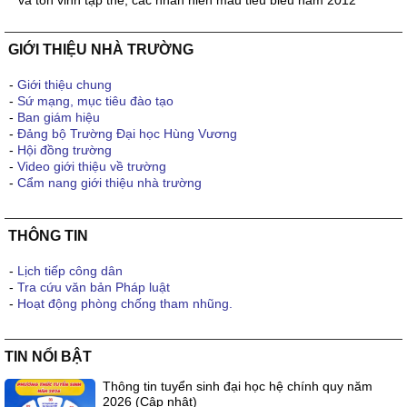
và tôn vinh tập thể, các nhân hiến máu tiêu biểu năm 2012
GIỚI THIỆU NHÀ TRƯỜNG
-
Giới thiệu chung
-
Sứ mạng, mục tiêu đào tạo
-
Ban giám hiệu
-
Đảng bộ Trường Đại học Hùng Vương
-
Hội đồng trường
-
Video giới thiệu về trường
-
Cẩm nang giới thiệu nhà trường
THÔNG TIN
-
Lịch tiếp công dân
-
Tra cứu văn bản Pháp luật
-
Hoạt động phòng chống tham nhũng.
TIN NỔI BẬT
Thông tin tuyển sinh đại học hệ chính quy năm
2026 (Cập nhật)