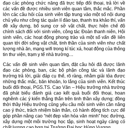
đạo các phòng chức năng đã trực tiếp đối thoại, trả lời về
các vấn đề được nhiều sinh viên quan tâm, thắc mắc. Phần
lớn các câu hỏi của sinh viên tập trung vào một số nội dung
chủ yếu như công tác quản lí đào tạo, thanh tra khảo thí, vấn
đề xây dựng, bổ sung cơ sở vật chất, thực hiện chế độ
chính sách đối với sinh viên, công tác Đoàn thanh niên, Hội
sinh viên, các hoạt động phong trào và một số vấn đề liên
quan tới đời sống vật chất, tinh thần của sinh viên như chất
lượng nhà ăn, mạng wifi trong kí túc xá, hoạt động của thông
tin thư viện, trạm y tế nhà trường…
Các vấn đề sinh viên quan tâm, đặt câu hỏi đã được lãnh
đạo các phòng, ban, các bộ phận công tác và lãnh đạo
trường trả lời, giải đáp cụ thể, rõ ràng, nhằm giải tỏa được
những thắc mắc, băn khoăn, lo lắng của sinh viên. Kết thúc
buổi đối thoại, PGS.TS. Cao Văn – Hiệu trưởng nhà trường
đã phát biểu đánh giá cao kết quả buổi đối thoại, hoan
nghênh các ý kiến thẳng thắn trên tinh thần xây dựng; đồng
thời thầy Hiệu trưởng cũng yêu cầu mỗi sinh viên cần nâng
cao ý thức, trách nhiệm bản thân, có hành động tích cực để
góp phần nâng cao “nét đẹp văn hóa văn minh” học đường,
xây dựng một môi trường học tập, sinh hoạt ngày càng có
chất lượng cao hơn tại Trường Đại học Hùng Vương.