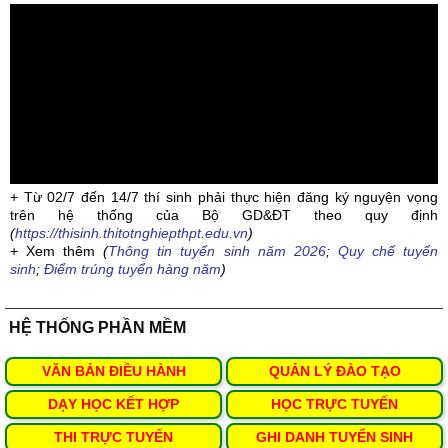
+ Từ 02/7 đến 14/7 thí sinh phải thực hiện đăng ký nguyện vọng
trên hệ thống của Bộ GD&ĐT theo quy định
(
https://thisinh.thitotnghiepthpt.edu.vn
)
+ Xem thêm
(
Thông tin tuyển sinh năm 2026
;
Quy chế tuyển
sinh
;
Điểm trúng tuyển hàng năm
)
HỆ THỐNG PHẦN MỀM
VĂN BẢN ĐIỀU HÀNH
QUẢN LÝ ĐÀO TẠO
DẠY HỌC KẾT HỢP
HỌC TRỰC TUYẾN
THI TRỰC TUYẾN
GHI DANH TUYỂN SINH