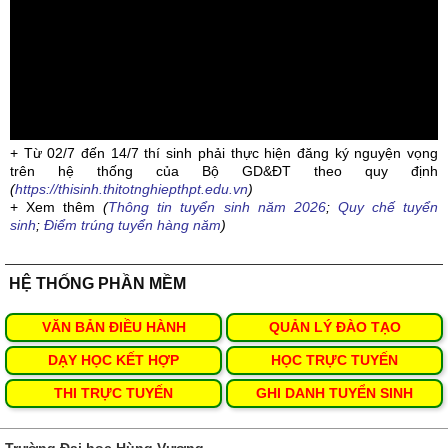
+ Từ 02/7 đến 14/7 thí sinh phải thực hiện đăng ký nguyện vọng
trên hệ thống của Bộ GD&ĐT theo quy định
(
https://thisinh.thitotnghiepthpt.edu.vn
)
+ Xem thêm
(
Thông tin tuyển sinh năm 2026
;
Quy chế tuyển
sinh
;
Điểm trúng tuyển hàng năm
)
HỆ THỐNG PHẦN MỀM
VĂN BẢN ĐIỀU HÀNH
QUẢN LÝ ĐÀO TẠO
DẠY HỌC KẾT HỢP
HỌC TRỰC TUYẾN
THI TRỰC TUYẾN
GHI DANH TUYỂN SINH