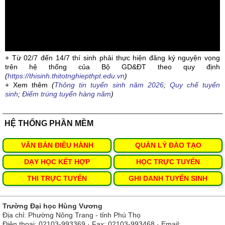
+ Từ 02/7 đến 14/7 thí sinh phải thực hiện đăng ký nguyện vọng
trên hệ thống của Bộ GD&ĐT theo quy định
(
https://thisinh.thitotnghiepthpt.edu.vn
)
+ Xem thêm
(
Thông tin tuyển sinh năm 2026
;
Quy chế tuyển
sinh
;
Điểm trúng tuyển hàng năm
)
HỆ THỐNG PHẦN MỀM
VĂN BẢN ĐIỀU HÀNH
QUẢN LÝ ĐÀO TẠO
DẠY HỌC KẾT HỢP
HỌC TRỰC TUYẾN
THI TRỰC TUYẾN
GHI DANH TUYỂN SINH
Trường Đại học Hùng Vương
Địa chỉ: Phường Nông Trang - tỉnh Phú Thọ
Điện thoại: 02103-993369 · Fax: 02103-993468 · Email: