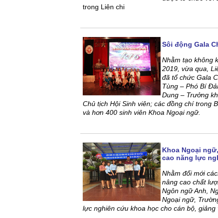
trong Liên chi
Sôi động Gala C
Nhằm tạo không kh
2019, vừa qua, L
đã tổ chức Gala 
Tùng – Phó Bí Đả
Dung – Trưởng kh
Chủ tịch Hội Sinh viên; các đồng chí trong B
và hơn 400 sinh viên Khoa Ngoại ngữ.
Khoa Ngoại ngữ,
cao năng lực ng
Nhằm đổi mới cách
nâng cao chất lượ
Ngôn ngữ Anh, Ng
Ngoại ngữ, Trườn
lực nghiên cứu khoa học cho cán bộ, giảng 