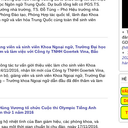
học Ngôn ngữ Trung Quốc. Dự buổi tổng kết có PGS.TS.
rưởng nhà trường, TS. Đỗ Tùng – Phó Hiệu trưởng nhà
Phòng Đào tạo, Phòng Hợp tác quốc tế, lãnh đạo Khoa
 ngữ và văn hóa Trung Quốc cùng toàn thể sinh viên
+ 
đă
G
ảng viên và sinh viên Khoa Ngoại ngữ, Trường Đại học
(
ht
 và làm việc với Công ty TNHH Goertek Vina, Bắc
+ 
20
hà
ng tác tư vấn giới thiệu việc làm cho sinh viên Khoa
24/11/2016, nhận lời mới của Công ty TNHH Goertek Vina,
n bộ, giảng viên và sinh viên Khoa Ngoại ngữ, Trường Đại
HỆ 
 – Trưởng khoa Ngoại ngữ dẫn đầu đã đến thăm và làm
VĂ
D
Hùng Vương tổ chức Cuộc thi Olympic Tiếng Anh
n thứ 1 năm 2016
T
ng hộ nhiệt tình của Ban giám hiệu, các phòng khoa, và
n, sau một thời gian chuẩn bị chu đáo, ngày 17/11/2016,