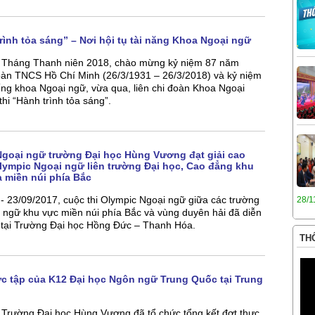
rình tỏa sáng” – Nơi hội tụ tài năng Khoa Ngoại ngữ
Tháng Thanh niên 2018, chào mừng kỷ niệm 87 năm
oàn TNCS Hồ Chí Minh (26/3/1931 – 26/3/2018) và kỷ niệm
ng khoa Ngoại ngữ, vừa qua, liên chi đoàn Khoa Ngoại
hi “Hành trình tỏa sáng”.
Ngoại ngữ trường Đại học Hùng Vương đạt giải cao
Olympic Ngoại ngữ liên trường Đại học, Cao đẳng khu
à miền núi phía Bắc
- 23/09/2017, cuộc thi Olympic Ngoại ngữ giữa các trường
28/1
 ngữ khu vực miền núi phía Bắc và vùng duyên hải đã diễn
i tại Trường Đại học Hồng Đức – Thanh Hóa.
THÔ
ực tập của K12 Đại học Ngôn ngữ Trung Quốc tại Trung
 Trường Đại học Hùng Vương đã tổ chức tổng kết đợt thực