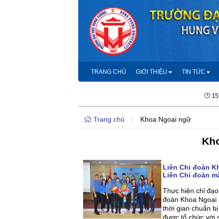
TRANG CHỦ
GIỚI THIỆU
TIN TỨC
15
Trang chủ
/
Khoa Ngoại ngữ
Kho
Liên Chi đoàn K
Liên Chi đoàn m
Thực hiện chỉ đạ
đoàn Khoa Ngoại 
thời gian chuẩn b
được tổ chức với 