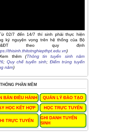
Từ 02/7 đến 14/7 thí sinh phải thực hiện
ng ký nguyện vọng trên hệ thống của Bộ
D&ĐT theo quy định
tps://thisinh.thitotnghiepthpt.edu.vn
)
Xem thêm
(
Thông tin tuyển sinh năm
26
;
Quy chế tuyển sinh
;
Điểm trúng tuyển
ng năm
)
THỐNG PHẦN MỀM
N BẢN ĐIỀU HÀNH
QUẢN LÝ ĐÀO TẠO
ẠY HỌC KẾT HỢP
HỌC TRỰC TUYẾN
GHI DANH TUYỂN
HI TRỰC TUYẾN
SINH