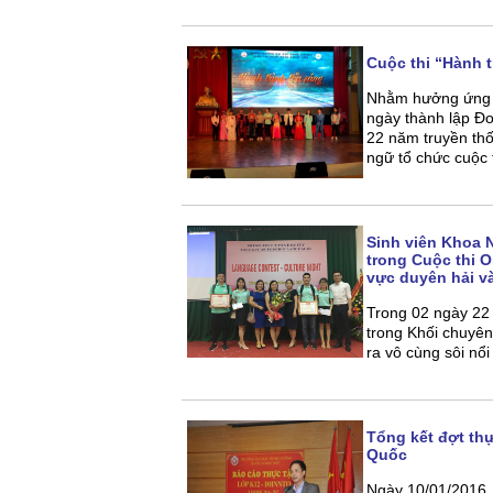
Cuộc thi “Hành t
Nhằm hưởng ứng 
ngày thành lập Đ
22 năm truyền thố
ngữ tổ chức cuộc t
Sinh viên Khoa 
trong Cuộc thi 
vực duyên hải v
Trong 02 ngày 22 
trong Khối chuyên
ra vô cùng sôi nổ
Tổng kết đợt th
Quốc
Ngày 10/01/2016,