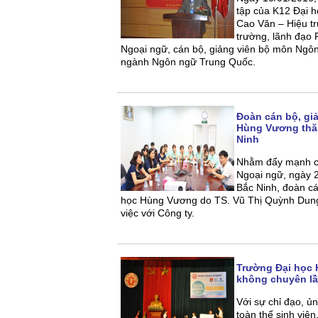
tập của K12 Đại 
Cao Văn – Hiệu t
trường, lãnh đạo 
Ngoại ngữ, cán bộ, giảng viên bộ môn Ngôn
ngành Ngôn ngữ Trung Quốc.
Đoàn cán bộ, gi
Hùng Vương thăm
Ninh
Nhằm đẩy mạnh cô
Ngoại ngữ, ngày 
Bắc Ninh, đoàn cá
học Hùng Vương do TS. Vũ Thị Quỳnh Dung
việc với Công ty.
Trường Đại học 
không chuyên lầ
Với sự chỉ đạo, ủ
toàn thể sinh viê