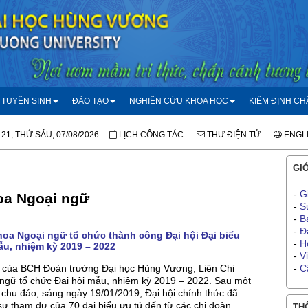
TUYỂN SINH
ĐÀO TẠO
NGHIÊN CỨU KHOA HỌC
KIỂM ĐỊNH C
:21, THỨ SÁU, 07/08/2026
LỊCH CÔNG TÁC
THƯ ĐIỆN TỬ
ENGL
GIỚ
-
G
a Ngoại ngữ
-
S
-
B
-
Đ
hoa Ngoại ngữ tổ chức thành công Đại hội Đại biểu
-
H
ẫu, nhiệm kỳ 2019 – 2022
-
V
o của BCH Đoàn trường Đại học Hùng Vương, Liên Chi
-
C
ngữ tổ chức Đại hội mẫu, nhiệm kỳ 2019 – 2022. Sau một
ị chu đáo, sáng ngày 19/01/2019, Đại hội chính thức đã
sự tham dự của 70 đại biểu ưu tú đến từ các chi đoàn
THÔ