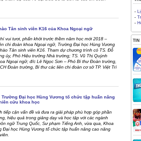
-
L
-
T
-
H
hào Tân sinh viên K16 của Khoa Ngoại ngữ
í vui tươi, phấn khởi trước thềm năm học mới 2018 –
TIN
iên chi đoàn khoa Ngoại ngữ, Trường Đại học Hùng Vương
Chào Tân sinh viên K16. Tham dự chương trình có TS. Đỗ
ng ủy, Phó Hiệu trưởng Nhà trường; TS. Vũ Thị Quỳnh
oa Ngoại ngữ; đ/c Lê Ngọc Sơn – Phó Bí thư Đoàn trường,
CH Đoàn trường, Bí thư các liên chi đoàn cơ sở TP. Việt Trì
 Trường Đại học Hùng Vương tổ chức tập huấn nâng
hiên cứu khoa học
 tiếp cận vấn đề và đưa ra giải pháp phù hợp góp phần
ng, hiệu quả trong giảng dạy và học tập với các ngành
ôn ngữ Trung Quốc, Sư phạm Tiếng Anh, vừa qua, Khoa
g Đại học Hùng Vương tổ chức tập huấn nâng cao năng
viên.