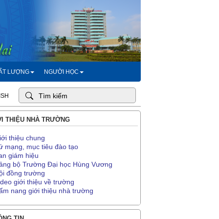
HẤT LƯỢNG
NGƯỜI HỌC
ISH
I THIỆU NHÀ TRƯỜNG
iới thiệu chung
ứ mạng, mục tiêu đào tạo
an giám hiệu
ảng bộ Trường Đại học Hùng Vương
ội đồng trường
ideo giới thiệu về trường
ẩm nang giới thiệu nhà trường
NG TIN