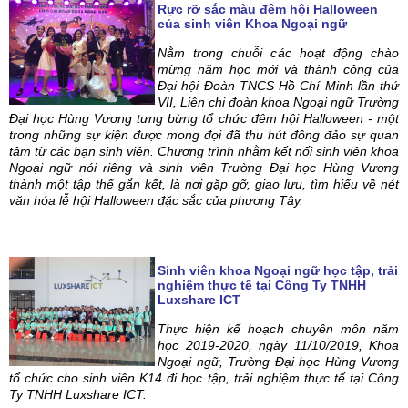
Rực rỡ sắc màu đêm hội Halloween
của sinh viên Khoa Ngoại ngữ
Nằm trong chuỗi các hoạt động chào
mừng năm học mới và thành công của
Đại hội Đoàn TNCS Hồ Chí Minh lần thứ
VII, Liên chi đoàn khoa Ngoại ngữ Trường
Đại học Hùng Vương tưng bừng tổ chức đêm hội Halloween - một
trong những sự kiện được mong đợi đã thu hút đông đảo sự quan
tâm từ các bạn sinh viên. Chương trình nhằm kết nối sinh viên khoa
Ngoại ngữ nói riêng và sinh viên Trường Đại học Hùng Vương
thành một tập thể gắn kết, là nơi gặp gỡ, giao lưu, tìm hiểu về nét
văn hóa lễ hội Halloween đặc sắc của phương Tây.
Sinh viên khoa Ngoại ngữ học tập, trải
nghiệm thực tế tại Công Ty TNHH
Luxshare ICT
Thực hiện kế hoạch chuyên môn năm
học 2019-2020, ngày 11/10/2019, Khoa
Ngoại ngữ, Trường Đại học Hùng Vương
tổ chức cho sinh viên K14 đi học tập, trải nghiệm thực tế tại Công
Ty TNHH Luxshare ICT.