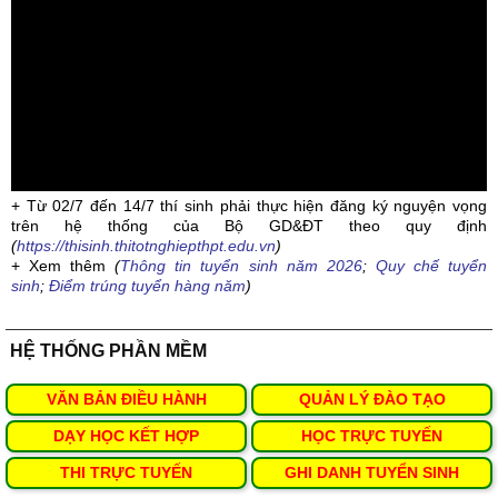
+ Từ 02/7 đến 14/7 thí sinh phải thực hiện đăng ký nguyện vọng
trên hệ thống của Bộ GD&ĐT theo quy định
(
https://thisinh.thitotnghiepthpt.edu.vn
)
+ Xem thêm
(
Thông tin tuyển sinh năm 2026
;
Quy chế tuyển
sinh
;
Điểm trúng tuyển hàng năm
)
HỆ THỐNG PHẦN MỀM
VĂN BẢN ĐIỀU HÀNH
QUẢN LÝ ĐÀO TẠO
DẠY HỌC KẾT HỢP
HỌC TRỰC TUYẾN
THI TRỰC TUYẾN
GHI DANH TUYỂN SINH