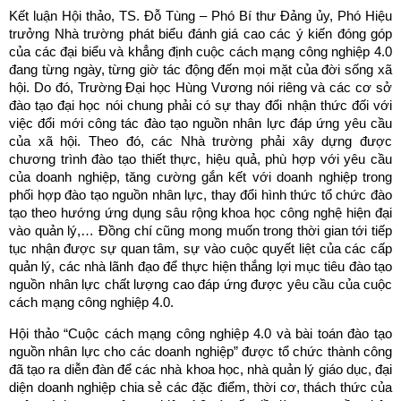
Kết luận Hội thảo, TS. Đỗ Tùng – Phó Bí thư Đảng ủy, Phó Hiệu
trưởng Nhà trường phát biểu đánh giá cao các ý kiến đóng góp
của các đại biểu và khẳng định cuộc cách mạng công nghiệp 4.0
đang từng ngày, từng giờ tác động đến mọi mặt của đời sống xã
hội. Do đó, Trường Đại học Hùng Vương nói riêng và các cơ sở
đào tạo đại học nói chung phải có sự thay đổi nhận thức đối với
việc đổi mới công tác đào tạo nguồn nhân lực đáp ứng yêu cầu
của xã hội. Theo đó, các Nhà trường phải xây dựng được
chương trình đào tạo thiết thực, hiệu quả, phù hợp với yêu cầu
của doanh nghiệp, tăng cường gắn kết với doanh nghiệp trong
phối hợp đào tạo nguồn nhân lực, thay đổi hình thức tổ chức đào
tạo theo hướng ứng dụng sâu rộng khoa học công nghệ hiện đại
vào quản lý,… Đồng chí cũng mong muốn trong thời gian tới tiếp
tục nhận được sự quan tâm, sự vào cuộc quyết liệt của các cấp
quản lý, các nhà lãnh đạo để thực hiện thắng lợi mục tiêu đào tạo
nguồn nhân lực chất lượng cao đáp ứng được yêu cầu của cuộc
cách mạng công nghiệp 4.0.
Hội thảo “Cuộc cách mạng công nghiệp 4.0 và bài toán đào tạo
nguồn nhân lực cho các doanh nghiệp” được tổ chức thành công
đã tạo ra diễn đàn để các nhà khoa học, nhà quản lý giáo dục, đại
diện doanh nghiệp chia sẻ các đặc điểm, thời cơ, thách thức của