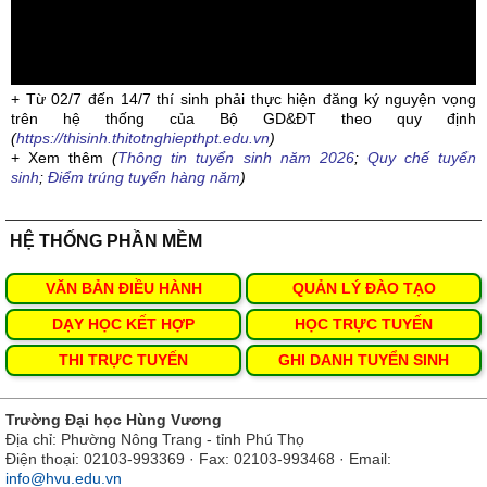
+ Từ 02/7 đến 14/7 thí sinh phải thực hiện đăng ký nguyện vọng
trên hệ thống của Bộ GD&ĐT theo quy định
(
https://thisinh.thitotnghiepthpt.edu.vn
)
+ Xem thêm
(
Thông tin tuyển sinh năm 2026
;
Quy chế tuyển
sinh
;
Điểm trúng tuyển hàng năm
)
HỆ THỐNG PHẦN MỀM
VĂN BẢN ĐIỀU HÀNH
QUẢN LÝ ĐÀO TẠO
DẠY HỌC KẾT HỢP
HỌC TRỰC TUYẾN
THI TRỰC TUYẾN
GHI DANH TUYỂN SINH
Trường Đại học Hùng Vương
Địa chỉ: Phường Nông Trang - tỉnh Phú Thọ
Điện thoại: 02103-993369 · Fax: 02103-993468 · Email:
info@hvu.edu.vn