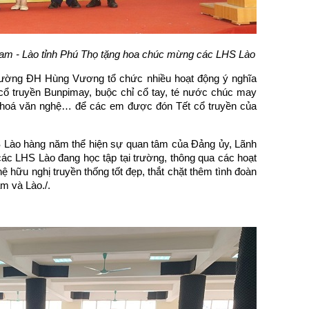
Nam - Lào tỉnh Phú Thọ tặng hoa chúc mừng
các LHS Lào
rường ĐH Hùng Vương tổ chức nhiều hoạt động ý nghĩa
cổ truyền Bunpimay, buộc chỉ cổ tay, té nước chúc may
ăn hoá văn nghệ… để các em được đón Tết cổ truyền của
 Lào hàng năm thể hiện sự quan tâm của Đảng ủy, Lãnh
ác LHS Lào đang học tập tại trường, thông qua các hoạt
hữu nghị truyền thống tốt đẹp, thắt chặt thêm tình đoàn
m và Lào./.