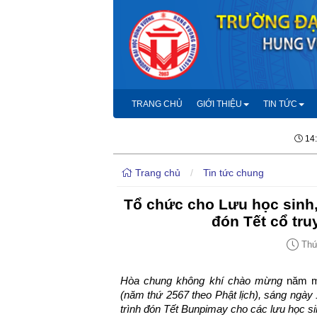
TRANG CHỦ
GIỚI THIỆU
TIN TỨC
14
Trang chủ
/
Tin tức chung
Tổ chức cho Lưu học sinh,
đón Tết cổ tr
Thứ 
Hòa chung không khí chào mừng
năm m
(năm thứ 2567 theo Phật lịch), sáng ngà
trình đón Tết Bunpimay cho các lưu học si