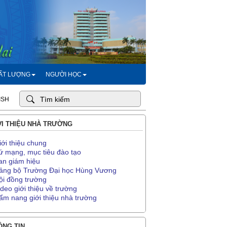
HẤT LƯỢNG
NGƯỜI HỌC
ISH
I THIỆU NHÀ TRƯỜNG
iới thiệu chung
ứ mạng, mục tiêu đào tạo
an giám hiệu
ảng bộ Trường Đại học Hùng Vương
ội đồng trường
ideo giới thiệu về trường
ẩm nang giới thiệu nhà trường
NG TIN