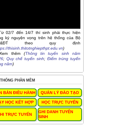
Từ 02/7 đến 14/7 thí sinh phải thực hiện
ng ký nguyện vọng trên hệ thống của Bộ
D&ĐT theo quy định
tps://thisinh.thitotnghiepthpt.edu.vn
)
Xem thêm
(
Thông tin tuyển sinh năm
26
;
Quy chế tuyển sinh
;
Điểm trúng tuyển
ng năm
)
THỐNG PHẦN MỀM
N BẢN ĐIỀU HÀNH
QUẢN LÝ ĐÀO TẠO
ẠY HỌC KẾT HỢP
HỌC TRỰC TUYẾN
GHI DANH TUYỂN
HI TRỰC TUYẾN
SINH