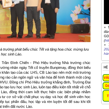
+ 
đă
G
(
ht
+ 
à trường phát biểu chúc Tết và tặng hoa chúc mừng lưu
20
hà
học sinh Lào
.
. Trần Đình Chiến - Phó Hiệu trưởng Nhà trường chúc
rường nhân ngày Tết cổ truyền Bunpimay, đồng thời biểu
HỆ 
ó khăn tạo của các LHS, CB Lào tạo nên một môi trường
ững rào cản ngôn ngữ và văn hóa để hình thành một cộng
VĂ
i HVU. Đồng chí Phó Hiệu trưởng khẳng định, Trường Đại
D
 tạo lưu học sinh Lào, luôn tạo điều kiện tốt nhất về chỗ
S Lào, đồng thời cam kết thực hiện các biện pháp nhằm
T
u tư cơ sở vật chất phục vụ dạy và học để sinh viên học
p tục phấn đấu, học tập và rèn luyện tốt để sau khi tốt
 triển đất nước Lào.