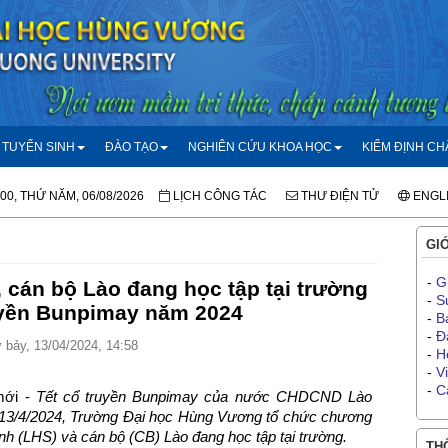
TUYỂN SINH
ĐÀO TẠO
NGHIÊN CỨU KHOA HỌC
KIỂM ĐỊNH C
:00, THỨ NĂM, 06/08/2026
LỊCH CÔNG TÁC
THƯ ĐIỆN TỬ
ENGL
GIỚ
-
G
 cán bộ Lào đang học tập tại trường
-
S
uyền Bunpimay năm 2024
-
B
-
Đ
bảy, 13/04/2024, 14:58
-
H
-
V
-
C
ới -
Tết cổ truyền Bunpimay của nước CHDCND Lào
y 13/4/2024, Trường Đại học Hùng Vương tổ chức chương
nh (LHS) và cán bộ (CB) Lào đang học tập tại trường.
THÔ