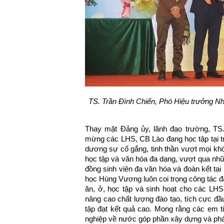
TS. Trần Đình Chiến, Phó Hiệu trưởng Nh
Thay mặt Đảng ủy, lãnh đạo trường, TS
mừng các LHS, CB Lào đang học tập tại t
dương sự cố gắng, tinh thần vượt mọi kh
học tập và văn hóa đa dạng, vượt qua nh
đồng sinh viên đa văn hóa và đoàn kết tạ
học Hùng Vương luôn coi trọng công tác đào
ăn, ở, học tập và sinh hoạt cho các LH
nâng cao chất lượng đào tạo, tích cực đầ
tập đạt kết quả cao. Mong rằng các em tiế
nghiệp về nước góp phần xây dựng và phát