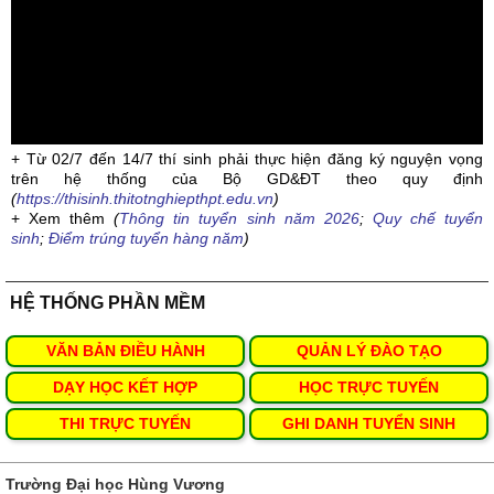
+ Từ 02/7 đến 14/7 thí sinh phải thực hiện đăng ký nguyện vọng
trên hệ thống của Bộ GD&ĐT theo quy định
(
https://thisinh.thitotnghiepthpt.edu.vn
)
+ Xem thêm
(
Thông tin tuyển sinh năm 2026
;
Quy chế tuyển
sinh
;
Điểm trúng tuyển hàng năm
)
HỆ THỐNG PHẦN MỀM
VĂN BẢN ĐIỀU HÀNH
QUẢN LÝ ĐÀO TẠO
DẠY HỌC KẾT HỢP
HỌC TRỰC TUYẾN
THI TRỰC TUYẾN
GHI DANH TUYỂN SINH
Trường Đại học Hùng Vương