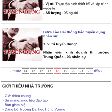
- Vị trí:
Thực tập sinh thiết kế và lập trình
website
- Số lượng:
05 người
Biti’s Lào Cai thông báo tuyển dụng
nhân sự
1. Vị trí tuyển dụng:
Nhân viên kinh doanh thị trường
Trung Quốc - 03 nhân sự
‹ trước
tiếp ›
14
15
16
17
18
19
20
21
22
GIỚI THIỆU NHÀ TRƯỜNG
-
Giới thiệu chung
-
Sứ mạng, mục tiêu đào tạo
-
Ban giám hiệu
-
Đảng bộ Trường Đại học Hùng Vương