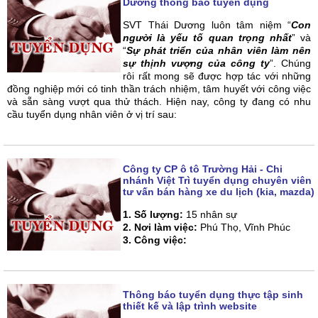
Dương thông báo tuyển dụng
SVT Thái Dương luôn tâm niệm “
Con
người là yếu tố quan trọng nhất
” và
“
Sự phát triển của nhân viên làm nên
sự thịnh vượng của công ty
”. Chúng
rôi rất mong sẽ được hợp tác với những
đồng nghiệp mới có tinh thần trách nhiệm, tâm huyết với công việc
và sẵn sàng vượt qua thử thách. Hiện nay, công ty đang có nhu
cầu tuyển dụng nhân viên ở vị trí sau:
Công ty CP ô tô Trường Hải - Chi
nhánh Việt Trì tuyển dụng chuyên viên
tư vấn bán hàng xe du lịch (kia, mazda)
1. Số lượng:
15 nhân sự
2. Nơi làm việc:
Phú Thọ, Vĩnh Phúc
3. Công việc:
Thông báo tuyển dụng thực tập sinh
thiết kế và lập trình website