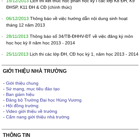
15/12/2013
Lịch thi kết thúc học phần học kỳ I các lớp K8 ĐH, K9
ĐHSP, K11 ĐH & CĐ (chính thức)
06/12/2013
Thông báo về việc hướng dẫn nội dung sinh hoạt
tháng 12 năm 2013
28/11/2013
Thông báo số 34/TB-ĐHHV-ĐT về việc đăng ký môn
học học kỳ II năm học 2013 - 2014
25/11/2013
Lịch thi các lớp ĐH, CĐ học kỳ 1, năm học 2013 - 2014
GIỚI THIỆU NHÀ TRƯỜNG
-
Giới thiệu chung
-
Sứ mạng, mục tiêu đào tạo
-
Ban giám hiệu
-
Đảng bộ Trường Đại học Hùng Vương
-
Hội đồng trường
-
Video giới thiệu về trường
-
Cẩm nang giới thiệu nhà trường
THÔNG TIN