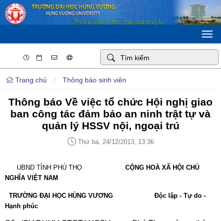
Togg
navi
Trang chủ
/
Thông báo sinh viên
Thông báo Về việc tổ chức Hội nghị giao
ban công tác đảm bảo an ninh trật tự và
quản lý HSSV nội, ngoại trú
Thứ ba, 24/12/2013, 13:36
UBND TỈNH PHÚ THỌ
CỘNG HOÀ XÃ HỘI CHỦ
NGHĨA VIỆT NAM
TRƯỜNG ĐẠI HỌC HÙNG VƯƠNG
Độc lập - Tự do -
Hạnh phúc