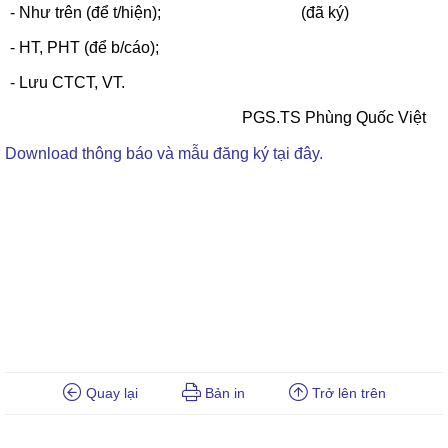
- Như trên (để t/hiện);
(đã ký)
- HT, PHT (để b/cáo);
- Lưu CTCT, VT.
PGS.TS Phùng Quốc Việt
Download thông báo và mẫu đăng ký tại đây.
Quay lại
Bản in
Trở lên trên