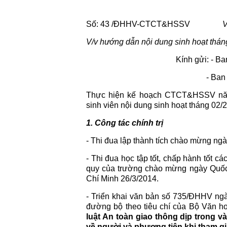
Số: 43 /ĐHHV-CTCT&HSSV
Việ
V/v hướng dẫn nội dung sinh hoạt thá
Kính gửi: - B
- Ban cán
Thực hiện kế hoạch CTCT&HSSV năm
sinh viên nội dung sinh hoạt tháng 02/
1. Công tác chính trị
- Thi đua lập thành tích chào mừng n
- Thi đua học tập tốt, chấp hành tốt 
quy của trường chào mừng ngày Quốc
Chí Minh 26/3/2014.
- Triển khai văn bản số 735/ĐHHV ngà
đường bộ theo tiêu chí của Bộ Văn ho
luật An toàn giao thông dịp trong 
về người và phương tiện khi tham gi