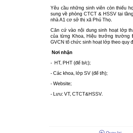
Yêu cầu những sinh viên còn thiếu họ
sung về phòng CTCT & HSSV tại tầng 
nhà A1 cơ sở thị xã Phú Thọ.
Căn cứ vào nội dung sinh hoạt lớp t
của từng Khoa, Hiệu trưởng trường
GVCN tổ chức sinh hoạt lớp theo quy đ
Nơi nhận
- HT, PHT (để b
- Các khoa, lớp SV (để t/h);
- Website;
- Lưu: VT, CTCT&HSSV.
Quay lại