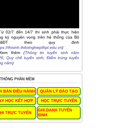
Từ 02/7 đến 14/7 thí sinh phải thực hiện
ng ký nguyện vọng trên hệ thống của Bộ
D&ĐT theo quy định
tps://thisinh.thitotnghiepthpt.edu.vn
)
Xem thêm
(
Thông tin tuyển sinh năm
26
;
Quy chế tuyển sinh
;
Điểm trúng tuyển
ng năm
)
THỐNG PHẦN MỀM
N BẢN ĐIỀU HÀNH
QUẢN LÝ ĐÀO TẠO
ẠY HỌC KẾT HỢP
HỌC TRỰC TUYẾN
GHI DANH TUYỂN
HI TRỰC TUYẾN
SINH