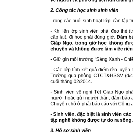
2. Công tác học sinh sinh viên
Trong các buổi sinh hoạt lớp, cần tập 
- Khi lên lớp sinh viên phải đeo thẻ
cấp lại), đi học phải đúng giờ.
Đảm bả
Giáp Ngọ, trong giờ học không đư
chuyện và không được làm việc riên
- Giữ gìn môi trường “Sáng Xanh - Chiề
- Các lớp tính kết quả điểm rèn luyện
Trường qua phòng CTCT&HSSV (đ/c 
cuối tháng 02/2014.
- Sinh viên về nghỉ Tết Giáp Ngọ phả
người hoặc gửi người thân, đảm bảo an
Chuyển chỗ ở phải báo cáo với Công a
-
Sinh viên, đặc biệt là sinh viên cá
tập nghề không được tự do ra sông,
3. Hồ sơ sinh viên