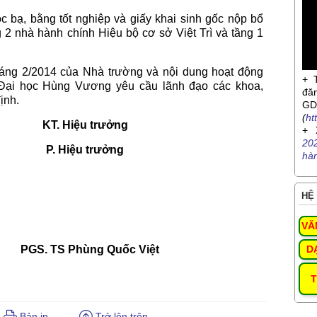
c bạ, bằng tốt nghiệp và giấy khai sinh gốc nộp bổ
2 nhà hành chính Hiệu bộ cơ sở Việt Trì và tầng 1
háng 2/2014 của Nhà trường và nội dung hoạt động
+ 
 Đại học Hùng Vương yêu cầu lãnh đạo các khoa,
đă
ịnh.
G
(
ht
KT. Hiệu trưởng
+ 
20
/c);
P. Hiệu trưởng
hà
HỆ 
VĂ
PGS. TS Phùng Quốc Việt
D
T
Bản in
Trở lên trên