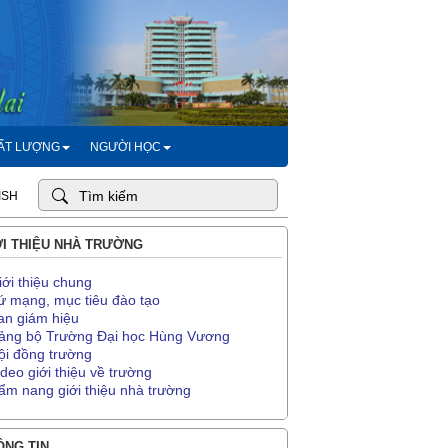
HẤT LƯỢNG
NGƯỜI HỌC
ISH
I THIỆU NHÀ TRƯỜNG
iới thiệu chung
ứ mạng, mục tiêu đào tạo
an giám hiệu
ảng bộ Trường Đại học Hùng Vương
ội đồng trường
ideo giới thiệu về trường
ẩm nang giới thiệu nhà trường
NG TIN