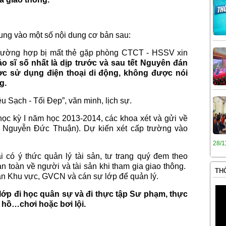
trung vào một số nội dung cơ bản sau:
 (trường hợp bị mất thẻ gặp phòng CTCT - HSSV xin
o sĩ số nhất là dịp trước và sau tết Nguyên đán
ợc sử dụng điện thoại di động, không được nói
g.
u Sạch - Tối Đẹp”, văn minh, lịch sự.
 học kỳ I năm học 2013-2014, các khoa xét và gửi về
Nguyễn Đức Thuận). Dự kiến xét cấp trường vào
28/1
i có ý thức quản lý tài sản, tư trang quý đem theo
 toàn về người và tài sản khi tham gia giao thông.
THÔ
n Khu vực, GVCN và cán sự lớp để quản lý.
c lớp đi học quân sự và đi thực tập Sư phạm, thực
 hồ…chơi hoặc bơi lội.