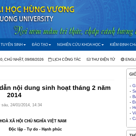
TUYỂN SINH
ĐÀO TẠO
NGHIÊN CỨU KHOA HỌC
KIỂM ĐỊNH C
20, CHỦ NHẬT, 09/08/2026
LỊCH CÔNG TÁC
THƯ ĐIỆN TỬ
ENGL
GIỚ
-
G
dẫn nội dung sinh hoạt tháng 2 năm
-
S
2014
-
B
-
Đ
sáu, 24/01/2014, 14:34
-
H
-
V
-
C
HOÀ XÃ HỘI CHỦ NGHĨA VIỆT NAM
Độc lập - Tự do - Hạnh phúc
THÔ