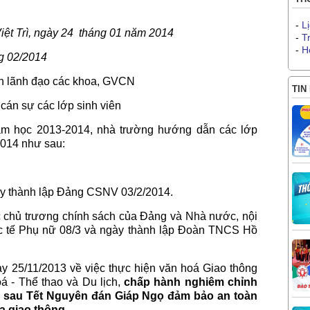
-
L
t Trì, ngày 24 tháng 01 năm 2014
-
T
-
H
ng 02/2014
an lãnh đạo các khoa, GVCN
TIN
 sự các lớp sinh viên
 học 2013-2014, nhà trường hướng dẫn các lớp
2014 như sau:
gày thành lập Đảng CSNV 03/2/2014.
các chủ trương chính sách của Đảng và Nhà nước, nội
 tế Phụ nữ 08/3 và ngày thành lập Đoàn TNCS Hồ
y 25/11/2013 về việc thực hiện văn hoá Giao thông
á - Thể thao và Du lịch,
chấp hành nghiêm chỉnh
và sau Tết Nguyên đán Giáp Ngọ đảm bảo an toàn
a giao thông.