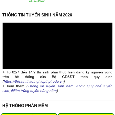
28/11/2025
THÔNG TIN TUYỂN SINH NĂM 2026
+ Từ 02/7 đến 14/7 thí sinh phải thực hiện đăng ký nguyện vọng
trên hệ thống của Bộ GD&ĐT theo quy định
(
https://thisinh.thitotnghiepthpt.edu.vn
)
+ Xem thêm
(
Thông tin tuyển sinh năm 2026
;
Quy chế tuyển
sinh
;
Điểm trúng tuyển hàng năm
)
HỆ THỐNG PHẦN MỀM