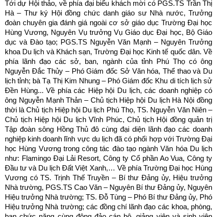
Tới dự Hội thảo, về phía đại biểu khách mời có PGS.TS Trần Thị
Hà – Thư ký Hội đồng chức danh giáo sư Nhà nước, Trưởng
đoàn chuyên gia đánh giá ngoài cơ sở giáo dục Trường Đại học
Hùng Vương, Nguyên Vụ trưởng Vụ Giáo dục Đại học, Bộ Giáo
dục và Đào tạo; PGS.TS Nguyễn Văn Mạnh – Nguyên Trưởng
khoa Du lịch và Khách sạn, Trường Đại học Kinh tế quốc dân. Về
phía lãnh đạo các sở, ban, ngành của tỉnh Phú Thọ có ông
Nguyễn Đắc Thủy – Phó Giám đốc Sở Văn hóa, Thể thao và Du
lịch tỉnh; bà Tạ Thị Kim Nhung – Phó Giám đốc Khu di tích lịch sử
Đền Hùng... Về phía các Hiệp hội Du lịch, các doanh nghiệp có
ông Nguyễn Mạnh Thản – Chủ tịch Hiệp hội Du lịch Hà Nội đồng
thời là Chủ tịch Hiệp hội Du lịch Phú Thọ, TS. Nguyễn Văn Niên –
Chủ tịch Hiệp hội Du lịch Vĩnh Phúc, Chủ tịch Hội đồng quản trị
Tập đoàn sông Hồng Thủ đô cùng đại diện lãnh đạo các doanh
nghiệp kinh doanh lĩnh vực du lịch đã có phối hợp với Trường Đại
học Hùng Vương trong công tác đào tạo ngành Văn hóa Du lịch
như: Flamingo Đại Lải Resort, Công ty Cổ phần Ao Vua, Công ty
Đầu tư và Du lịch Đất Việt Xanh,… Về phía Trường Đại học Hùng
Vương có TS. Trịnh Thế Truyền – Bí thư Đảng ủy, Hiệu trưởng
Nhà trường, PGS.TS Cao Văn – Nguyên Bí thư Đảng ủy, Nguyên
Hiệu trưởng Nhà trường; TS. Đỗ Tùng – Phó Bí thư Đảng ủy, Phó
Hiệu trưởng Nhà trường; các đồng chí lãnh đạo các khoa, phòng,
ban chức năng cùng đông đảo cán bộ, giảng viên và sinh viên