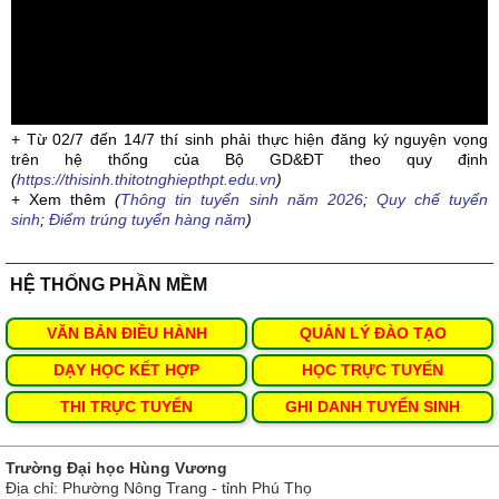
+ Từ 02/7 đến 14/7 thí sinh phải thực hiện đăng ký nguyện vọng
trên hệ thống của Bộ GD&ĐT theo quy định
(
https://thisinh.thitotnghiepthpt.edu.vn
)
+ Xem thêm
(
Thông tin tuyển sinh năm 2026
;
Quy chế tuyển
sinh
;
Điểm trúng tuyển hàng năm
)
HỆ THỐNG PHẦN MỀM
VĂN BẢN ĐIỀU HÀNH
QUẢN LÝ ĐÀO TẠO
DẠY HỌC KẾT HỢP
HỌC TRỰC TUYẾN
THI TRỰC TUYẾN
GHI DANH TUYỂN SINH
Trường Đại học Hùng Vương
Địa chỉ: Phường Nông Trang - tỉnh Phú Thọ