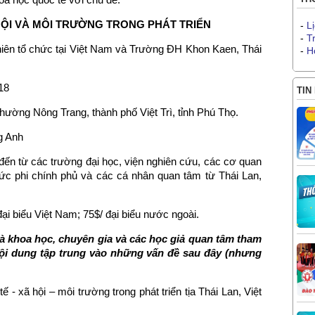
 HỘI VÀ MÔI TRƯỜNG TRONG PHÁT TRIỂN
-
L
-
T
hiên tổ chức tại Việt Nam và Trường ĐH Khon Kaen, Thái
-
H
18
TIN
ường Nông Trang, thành phố Việt Trì, tỉnh Phú Thọ.
ng Anh
 đến từ các trường đại học, viện nghiên cứu, các cơ quan
hức phi chính phủ và các cá nhân quan tâm từ Thái Lan,
đại biểu Việt Nam; 75$/ đại biểu nước ngoài.
à khoa học, chuyên gia và các học giả quan tâm tham
 nội dung tập trung vào những vấn đề sau đây (nhưng
ế - xã hội – môi trường trong phát triển tịa Thái Lan, Việt