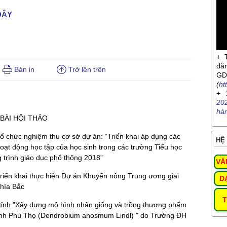
ĐÂY
+ 
đă
Bản in
Trở lên trên
G
(
ht
+ 
20
hà
BÀI HỘI THẢO
 chức nghiệm thu cơ sở dự án: “Triển khai áp dụng các
HỆ 
oạt động học tập của học sinh trong các trường Tiểu học
 trình giáo dục phổ thông 2018”
VĂ
iển khai thực hiện Dự án Khuyến nông Trung ương giai
D
phía Bắc
T
ỉnh "Xây dựng mô hình nhân giống và trồng thương phẩm
 xanh Phú Thọ (Dendrobium anosmum Lindl) " do Trường ĐH