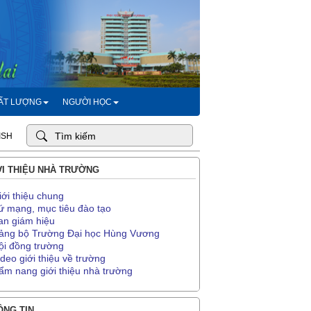
HẤT LƯỢNG
NGƯỜI HỌC
ISH
I THIỆU NHÀ TRƯỜNG
iới thiệu chung
ứ mạng, mục tiêu đào tạo
an giám hiệu
ảng bộ Trường Đại học Hùng Vương
ội đồng trường
ideo giới thiệu về trường
ẩm nang giới thiệu nhà trường
NG TIN