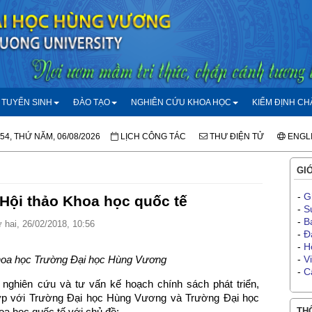
TUYỂN SINH
ĐÀO TẠO
NGHIÊN CỨU KHOA HỌC
KIỂM ĐỊNH C
:54, THỨ NĂM, 06/08/2026
LỊCH CÔNG TÁC
THƯ ĐIỆN TỬ
ENGL
GIỚ
-
G
 Hội thảo Khoa học quốc tế
-
S
-
B
hai, 26/02/2018, 10:56
-
Đ
-
H
hoa học Trường Đại học Hùng Vương
-
V
-
C
 nghiên cứu và tư vấn kế hoạch chính sách phát triển,
hợp với Trường Đại học Hùng Vương và Trường Đại học
oa học quốc tế với chủ đề:
THÔ