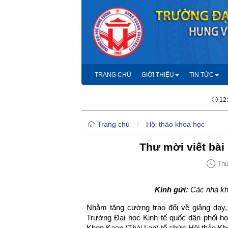
TRANG CHỦ
GIỚI THIỆU
TIN TỨC
12
Trang chủ
/
Hội thảo khoa học
Thư mời viết bài
Thứ 
Kính gửi:
Các nhà k
Nhằm tăng cường trao đổi về giảng dạy,
Trường Đại học Kinh tế quốc dân phối 
Khon Kaen (Thái Lan) tổ chức Hội thảo Kh