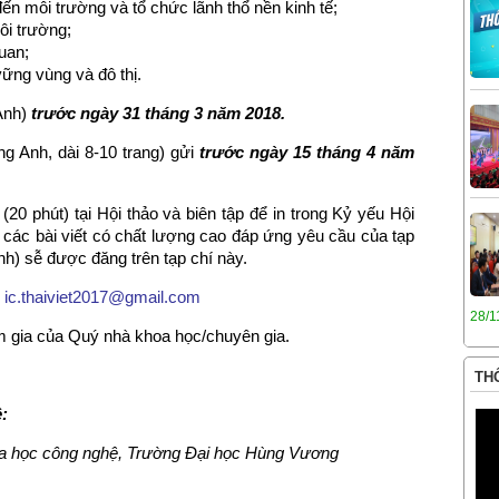
 đến môi trường và tổ chức lãnh thổ nền kinh tế;
ôi trường;
uan;
vững vùng và đô thị.
 Anh)
trước ngày 31 tháng 3 năm 2018.
ếng Anh, dài 8-10 trang) gửi
trước ngày 15 tháng 4 năm
(20 phút) tại Hội thảo và biên tập để in trong Kỷ yếu Hội
 các bài viết có chất lượng cao đáp ứng yêu cầu của tạp
Anh) sễ được đăng trên tạp chí này.
:
ic.thaiviet2017@gmail.com
28/1
 gia của Quý nhà khoa học/chuyên gia.
THÔ
ệ:
a học công nghệ, Trường Đại học Hùng Vương