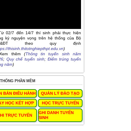
Từ 02/7 đến 14/7 thí sinh phải thực hiện
ng ký nguyện vọng trên hệ thống của Bộ
D&ĐT theo quy định
tps://thisinh.thitotnghiepthpt.edu.vn
)
Xem thêm
(
Thông tin tuyển sinh năm
26
;
Quy chế tuyển sinh
;
Điểm trúng tuyển
ng năm
)
THỐNG PHẦN MỀM
N BẢN ĐIỀU HÀNH
QUẢN LÝ ĐÀO TẠO
ẠY HỌC KẾT HỢP
HỌC TRỰC TUYẾN
GHI DANH TUYỂN
HI TRỰC TUYẾN
SINH